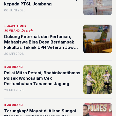
kepada PTSL Jombang
06 JUNI 2026
JAWA TIMUR
JOMBANG
𝘋𝘢𝘦𝘳𝘢𝘩
Dukung Peternak dan Pertanian,
Mahasiswa Bina Desa Berdampak
Fakultas Teknik UPN Veteran Jawa
Timur Rancang Panduan Bokashi
30 MEI 2026
Skala Rumahan
JOMBANG
Polisi Mitra Petani, Bhabinkamtibmas
Polsek Wonosalam Cek
Pertumbuhan Tanaman Jagung
29 MEI 2026
JOMBANG
Terungkap! Mayat di Aliran Sungai