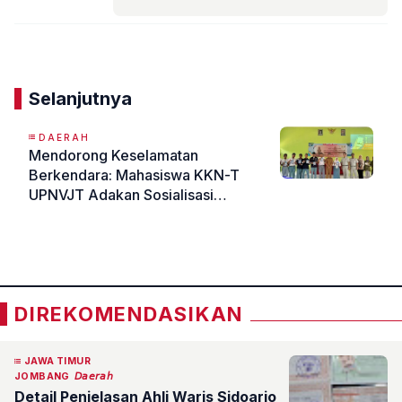
Komentar
Selanjutnya
DAERAH
Mendorong Keselamatan
Berkendara: Mahasiswa KKN-T
UPNVJT Adakan Sosialisasi
Bersama Jasa Raharja di SMKN 1
«
»
Trowulan
DIREKOMENDASIKAN
JAWA TIMUR
JOMBANG
𝘋𝘢𝘦𝘳𝘢𝘩
Detail Penjelasan Ahli Waris Sidoarjo