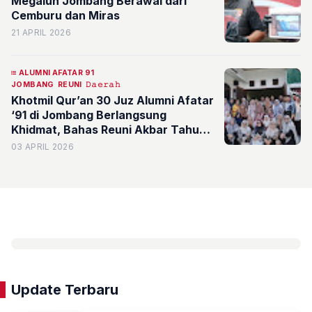
Megaluh Jombang Berawal dari
Cemburu dan Miras
21 APRIL 2026
ALUMNI AFATAR 91
JOMBANG
REUNI
𝙳𝚊𝚎𝚛𝚊𝚑
Khotmil Qur’an 30 Juz Alumni Afatar
‘91 di Jombang Berlangsung
Khidmat, Bahas Reuni Akbar Tahun
Depan
03 APRIL 2026
Update Terbaru