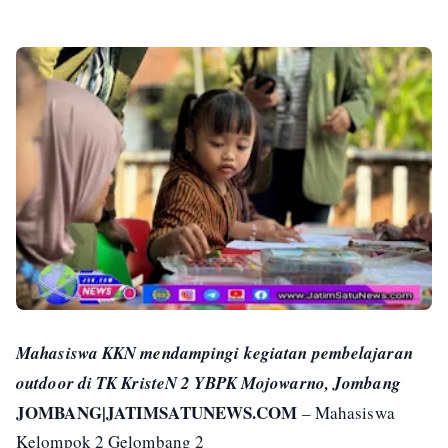
Mahasiswa KKN mendampingi kegiatan pembelajaran
outdoor di TK KristeN 2 YBPK Mojowarno, Jombang
JOMBANG|JATIMSATUNEWS.COM
– Mahasiswa
Kelompok 2 Gelombang 2