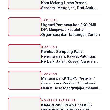
Kota Malang Lintas Profesi
Serentak Mengajar , Prof Abdul
Syukur Ungkap Tips Lolos Fakultas
Kedokteran
ARTIKEL
Urgensi Pembentukan PKC PMII
DIY: Menjawab Kebutuhan
Organisasi dan Tantangan Zaman
DAERAH
Pemkab Sampang Panen
Penghargaan, Rakyat Patungan
Perbaiki Jalan, Rossy: "Jangan
Sampai Prestasi Hanya Indah di
Atas Kertas"
DAERAH
Mahasiswa KKN UPN “Veteran”
Jawa Timur Perkuat Digitalisasi
UMKM Desa Mangkujajar melalui
Program UMKM GO DIGITAL
DAERAH PASURUAN
KAJARI PASURUAN EKSEKUSI
DANA KORUPSI PKBM CAPAI