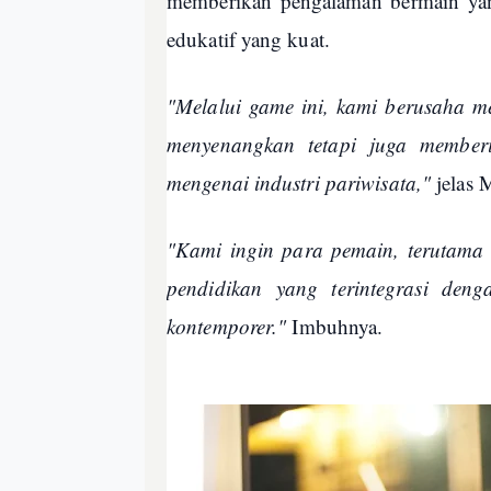
memberikan pengalaman bermain yang
edukatif yang kuat.
"Melalui game ini, kami berusaha m
menyenangkan tetapi juga member
mengenai industri pariwisata,"
jelas 
"Kami ingin para pemain, terutama
pendidikan yang terintegrasi den
kontemporer."
Imbuhnya.