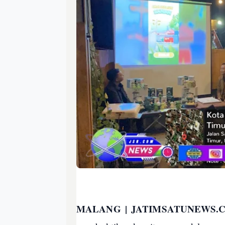
MALANG | JATIMSATUNEWS.