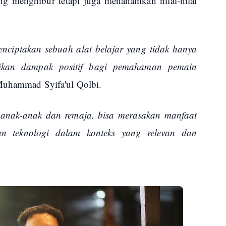
 menghibur tetapi juga menanamkan nilai-nilai
enciptakan sebuah alat belajar yang tidak hanya
ikan dampak positif bagi pemahaman pemain
Muhammad Syifa'ul Qolbi.
 anak-anak dan remaja, bisa merasakan manfaat
gan teknologi dalam konteks yang relevan dan