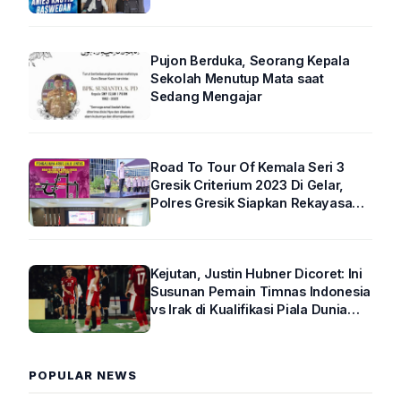
Pujon Berduka, Seorang Kepala
Sekolah Menutup Mata saat
Sedang Mengajar
Road To Tour Of Kemala Seri 3
Gresik Criterium 2023 Di Gelar,
Polres Gresik Siapkan Rekayasa
Arus Lalin
Kejutan, Justin Hubner Dicoret: Ini
Susunan Pemain Timnas Indonesia
vs Irak di Kualifikasi Piala Dunia
2026 R4
POPULAR NEWS