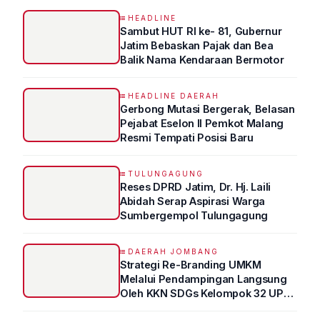
HEADLINE
Sambut HUT RI ke- 81, Gubernur
Jatim Bebaskan Pajak dan Bea
Balik Nama Kendaraan Bermotor
HEADLINE DAERAH
Gerbong Mutasi Bergerak, Belasan
Pejabat Eselon II Pemkot Malang
Resmi Tempati Posisi Baru
TULUNGAGUNG
Reses DPRD Jatim, Dr. Hj. Laili
Abidah Serap Aspirasi Warga
Sumbergempol Tulungagung
DAERAH JOMBANG
Strategi Re-Branding UMKM
Melalui Pendampingan Langsung
Oleh KKN SDGs Kelompok 32 UPN
“VETERAN” Jawa Timur