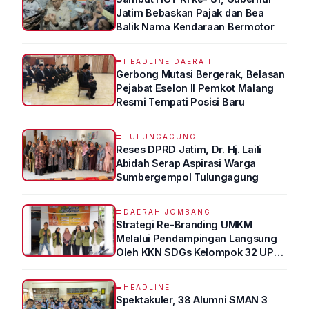
Jatim Bebaskan Pajak dan Bea
Balik Nama Kendaraan Bermotor
HEADLINE DAERAH
Gerbong Mutasi Bergerak, Belasan
Pejabat Eselon II Pemkot Malang
Resmi Tempati Posisi Baru
TULUNGAGUNG
Reses DPRD Jatim, Dr. Hj. Laili
Abidah Serap Aspirasi Warga
Sumbergempol Tulungagung
DAERAH JOMBANG
Strategi Re-Branding UMKM
Melalui Pendampingan Langsung
Oleh KKN SDGs Kelompok 32 UPN
“VETERAN” Jawa Timur
HEADLINE
Spektakuler, 38 Alumni SMAN 3