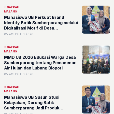
DAERAH
MALANG
Mahasiswa UB Perkuat Brand
Identity Batik Sumberparang melalui
Digitalisasi Motif di Desa
Sumberporong
05 AGUSTUS 2026
DAERAH
MALANG
MMD UB 2026 Edukasi Warga Desa
Sumberporong tentang Pemanenan
Air Hujan dan Lubang Biopori
05 AGUSTUS 2026
DAERAH
MALANG
Mahasiswa UB Susun Studi
Kelayakan, Dorong Batik
Sumberparang Jadi Produk
Unggulan dan Identitas Desa