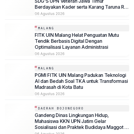
SDG'S UPN Veteran Jawa Timur
Berdayakan Kader serta Karang Taruna RW
07 Kelurahan Banyu Urip Olah Limbah
06 Agustus 2026
Minyak Jelantah
MALANG
FITK UIN Malang Helat Penguatan Mutu
Tendik Berbasis Digital Dengan
Optimalisasi Layanan Administrasi
06 Agustus 2026
MALANG
PGMI FITK UIN Malang Padukan Teknologi
AI dan Bedah Soal TKA untuk Transformasi
Madrasah di Kota Batu
06 Agustus 2026
DAERAH BOJONEGORO
Gandeng Dinas Lingkungan Hidup,
Mahasiswa KKN UPN Jatim Gelar
Sosialisasi dan Praktek Budidaya Maggot di
Baureno, Bojonegoro
06 Agustus 2026