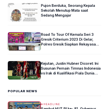
Pujon Berduka, Seorang Kepala
Sekolah Menutup Mata saat
Sedang Mengajar
Road To Tour Of Kemala Seri 3
Gresik Criterium 2023 Di Gelar,
Polres Gresik Siapkan Rekayasa
Arus Lalin
Kejutan, Justin Hubner Dicoret: Ini
Susunan Pemain Timnas Indonesia
vs Irak di Kualifikasi Piala Dunia
2026 R4
POPULAR NEWS
HEADLINE
Sambut HUT RI ke- 81, Gubernur