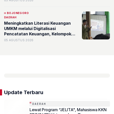
05 AGUSTUS 2026
Sumberporong
BOJONEGORO
DAERAH
Meningkatkan Literasi Keuangan
UMKM melalui Digitalisasi
Pencatatan Keuangan, Kelompok
KKN SDGs Pemuda Berdampak 38
05 AGUSTUS 2026
Desa Sukosewu UPN "Veteran"
Jawa Timur Gelar Sosialisasi
Pencatatan Keuangan Berbasis
Spreadsheet dalam Mendukung
SDGs 8 dan Asta Cita 3
Update Terbaru
DAERAH
Lewat Program “JELITA", Mahasiswa KKN