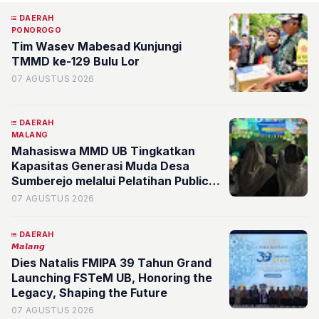
DAERAH
PONOROGO
Tim Wasev Mabesad Kunjungi
TMMD ke-129 Bulu Lor
07 AGUSTUS 2026
DAERAH
MALANG
Mahasiswa MMD UB Tingkatkan
Kapasitas Generasi Muda Desa
Sumberejo melalui Pelatihan Public
Speaking dan Digitalisasi Potensi
07 AGUSTUS 2026
Desa
DAERAH
𝙈𝙖𝙡𝙖𝙣𝙜
Dies Natalis FMIPA 39 Tahun Grand
Launching FSTeM UB, Honoring the
Legacy, Shaping the Future
07 AGUSTUS 2026