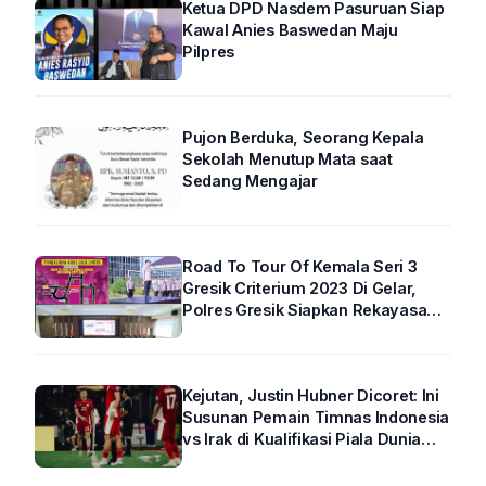
Ketua DPD Nasdem Pasuruan Siap
Kawal Anies Baswedan Maju
Pilpres
Pujon Berduka, Seorang Kepala
Sekolah Menutup Mata saat
Sedang Mengajar
Road To Tour Of Kemala Seri 3
Gresik Criterium 2023 Di Gelar,
Polres Gresik Siapkan Rekayasa
Arus Lalin
Kejutan, Justin Hubner Dicoret: Ini
Susunan Pemain Timnas Indonesia
vs Irak di Kualifikasi Piala Dunia
2026 R4