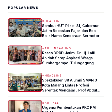
POPULAR NEWS
HEADLINE
Sambut HUT RI ke- 81, Gubernur
Jatim Bebaskan Pajak dan Bea
Balik Nama Kendaraan Bermotor
TULUNGAGUNG
Reses DPRD Jatim, Dr. Hj. Laili
Abidah Serap Aspirasi Warga
Sumbergempol Tulungagung
HEADLINE
Spektakuler, 38 Alumni SMAN 3
Kota Malang Lintas Profesi
Serentak Mengajar , Prof Abdul
Syukur Ungkap Tips Lolos Fakultas
Kedokteran
ARTIKEL
Urgensi Pembentukan PKC PMII