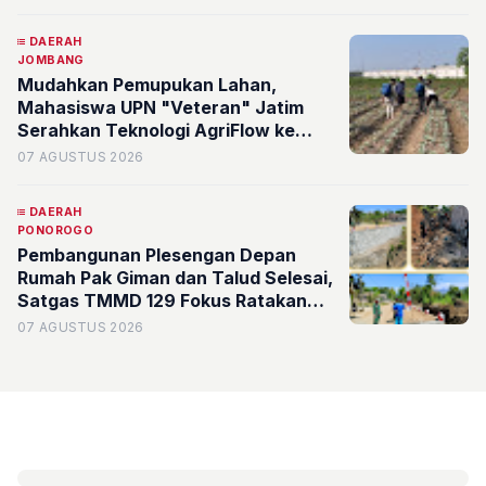
DAERAH
JOMBANG
Mudahkan Pemupukan Lahan,
Mahasiswa UPN "Veteran" Jatim
Serahkan Teknologi AgriFlow ke
Petani Desa Ngoro, Jombang
07 AGUSTUS 2026
DAERAH
PONOROGO
Pembangunan Plesengan Depan
Rumah Pak Giman dan Talud Selesai,
Satgas TMMD 129 Fokus Ratakan
Tanah Dasar Sungai
07 AGUSTUS 2026