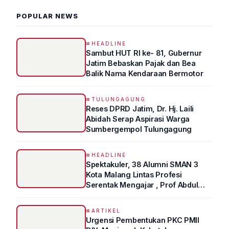
POPULAR NEWS
HEADLINE
Sambut HUT RI ke- 81, Gubernur
Jatim Bebaskan Pajak dan Bea
Balik Nama Kendaraan Bermotor
TULUNGAGUNG
Reses DPRD Jatim, Dr. Hj. Laili
Abidah Serap Aspirasi Warga
Sumbergempol Tulungagung
HEADLINE
Spektakuler, 38 Alumni SMAN 3
Kota Malang Lintas Profesi
Serentak Mengajar , Prof Abdul
Syukur Ungkap Tips Lolos Fakultas
Kedokteran
ARTIKEL
Urgensi Pembentukan PKC PMII