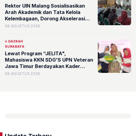
Rektor UIN Malang Sosialisasikan
Arah Akademik dan Tata Kelola
Kelembagaan, Dorong Akselerasi
Kualitas Fakultas Syariah
06 AGUSTUS 2026
DAERAH
SURABAYA
Lewat Program “JELITA",
Mahasiswa KKN SDG'S UPN Veteran
Jawa Timur Berdayakan Kader
serta Karang Taruna RW 07
06 AGUSTUS 2026
Kelurahan Banyu Urip Olah Limbah
Minyak Jelantah