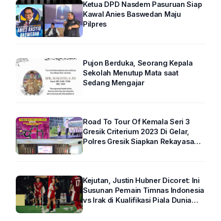
Ketua DPD Nasdem Pasuruan Siap
Kawal Anies Baswedan Maju
Pilpres
Pujon Berduka, Seorang Kepala
Sekolah Menutup Mata saat
Sedang Mengajar
Road To Tour Of Kemala Seri 3
Gresik Criterium 2023 Di Gelar,
Polres Gresik Siapkan Rekayasa
Arus Lalin
Kejutan, Justin Hubner Dicoret: Ini
Susunan Pemain Timnas Indonesia
vs Irak di Kualifikasi Piala Dunia
2026 R4