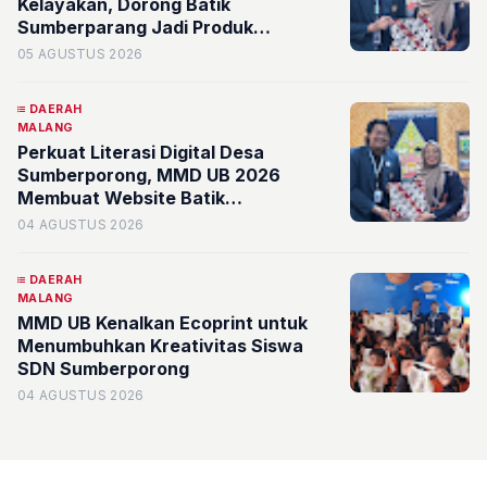
Kelayakan, Dorong Batik
Sumberparang Jadi Produk
Unggulan dan Identitas Desa
05 AGUSTUS 2026
Sumberporong
DAERAH
MALANG
Perkuat Literasi Digital Desa
Sumberporong, MMD UB 2026
Membuat Website Batik
Sumberparang
04 AGUSTUS 2026
DAERAH
MALANG
MMD UB Kenalkan Ecoprint untuk
Menumbuhkan Kreativitas Siswa
SDN Sumberporong
04 AGUSTUS 2026