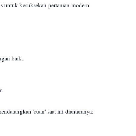
ps untuk kesuksekan pertanian modern
engan baik.
ar.
endatangkan 'cuan' saat ini diantaranya: