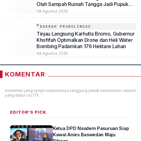
Olah Sampah Rumah Tangga Jadi Pupuk
Organik Cair (POC)
08 Agustus 2026
DAERAH PROBOLINGGO
Tinjau Langsung Karhutla Bromo, Gubernur
Khofifah Optimalkan Drone dan Heli Water
Bombing Padamkan 176 Hektare Lahan
08 Agustus 2026
KOMENTAR
komentar yang tampil sepenuhnya tanggung jawab komentator seperti
yang diatur UU ITE
EDITOR'S PICK
Ketua DPD Nasdem Pasuruan Siap
Kawal Anies Baswedan Maju
Pilpres