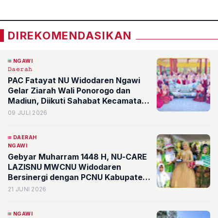
DIREKOMENDASIKAN
NGAWI
𝙳𝚊𝚎𝚛𝚊𝚑
PAC Fatayat NU Widodaren Ngawi
Gelar Ziarah Wali Ponorogo dan
Madiun, Diikuti Sahabat Kecamatan
Ngrambe
09 JULI 2026
DAERAH
NGAWI
Gebyar Muharram 1448 H, NU-CARE
LAZISNU MWCNU Widodaren
Bersinergi dengan PCNU Kabupaten
Ngawi
21 JUNI 2026
NGAWI