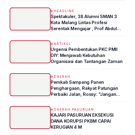
HEADLINE
Spektakuler, 38 Alumni SMAN 3
Kota Malang Lintas Profesi
Serentak Mengajar , Prof Abdul
Syukur Ungkap Tips Lolos Fakultas
Kedokteran
ARTIKEL
Urgensi Pembentukan PKC PMII
DIY: Menjawab Kebutuhan
Organisasi dan Tantangan Zaman
DAERAH
Pemkab Sampang Panen
Penghargaan, Rakyat Patungan
Perbaiki Jalan, Rossy: "Jangan
Sampai Prestasi Hanya Indah di
Atas Kertas"
DAERAH PASURUAN
KAJARI PASURUAN EKSEKUSI
DANA KORUPSI PKBM CAPAI
KERUGIAN 4 M