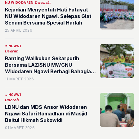
NU WIDODAREN
𝙳𝚊𝚎𝚛𝚊𝚑
Kejadian Menyentuh Hati Fatayat
NU Widodaren Ngawi, Selepas Giat
Senam Bersama Spesial Harlah
25 APRIL 2026
NGAWI
𝘋𝘢𝘦𝘳𝘢𝘩
Ranting Walikukun Sekarputih
Bersama LAZISNU MWCNU
Widodaren Ngawi Berbagi Bahagia
Ramadan
11 MARET 2026
NGAWI
𝘿𝙖𝙚𝙧𝙖𝙝
LDNU dan MDS Ansor Widodaren
Ngawi Safari Ramadhan di Masjid
Baitul Hikmah Sukowidi
01 MARET 2026