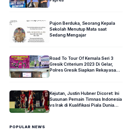
Pujon Berduka, Seorang Kepala
Sekolah Menutup Mata saat
Sedang Mengajar
Road To Tour Of Kemala Seri 3
Gresik Criterium 2023 Di Gelar,
Polres Gresik Siapkan Rekayasa
Arus Lalin
Kejutan, Justin Hubner Dicoret: Ini
Susunan Pemain Timnas Indonesia
vs Irak di Kualifikasi Piala Dunia
2026 R4
POPULAR NEWS