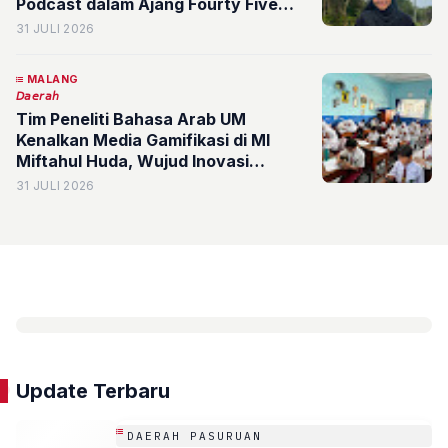
Podcast dalam Ajang Fourty Five
Station 2026
31 JULI 2026
MALANG
𝘋𝘢𝘦𝘳𝘢𝘩
Tim Peneliti Bahasa Arab UM
Kenalkan Media Gamifikasi di MI
Miftahul Huda, Wujud Inovasi
Pembelajaran Menuju Pendidikan
31 JULI 2026
Berkualitas
Update Terbaru
DAERAH PASURUAN