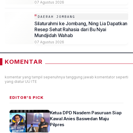
SMP Al-Azhaar Tulungagung
07 Agustus 2026
DAERAH JOMBANG
Silaturahmi ke Jombang, Ning Lia Dapatkan
Resep Sehat Rahasia dari Bu Nyai
Mundjidah Wahab
07 Agustus 2026
KOMENTAR
komentar yang tampil sepenuhnya tanggung jawab komentator seperti
yang diatur UU ITE
EDITOR'S PICK
Ketua DPD Nasdem Pasuruan Siap
Kawal Anies Baswedan Maju
Pilpres