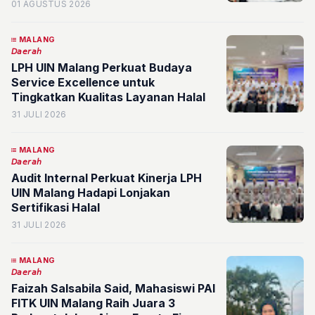
Disambut Antusias Pengunjung
01 AGUSTUS 2026
MALANG
𝘋𝘢𝘦𝘳𝘢𝘩
LPH UIN Malang Perkuat Budaya
Service Excellence untuk
Tingkatkan Kualitas Layanan Halal
31 JULI 2026
MALANG
𝘋𝘢𝘦𝘳𝘢𝘩
Audit Internal Perkuat Kinerja LPH
UIN Malang Hadapi Lonjakan
Sertifikasi Halal
31 JULI 2026
MALANG
𝘋𝘢𝘦𝘳𝘢𝘩
Faizah Salsabila Said, Mahasiswi PAI
FITK UIN Malang Raih Juara 3