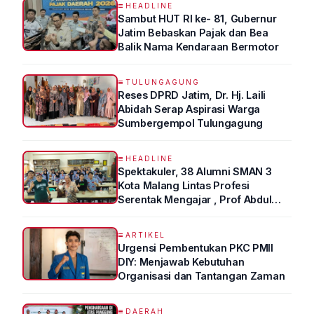
HEADLINE
Sambut HUT RI ke- 81, Gubernur
Jatim Bebaskan Pajak dan Bea
Balik Nama Kendaraan Bermotor
TULUNGAGUNG
Reses DPRD Jatim, Dr. Hj. Laili
Abidah Serap Aspirasi Warga
Sumbergempol Tulungagung
HEADLINE
Spektakuler, 38 Alumni SMAN 3
Kota Malang Lintas Profesi
Serentak Mengajar , Prof Abdul
Syukur Ungkap Tips Lolos Fakultas
Kedokteran
ARTIKEL
Urgensi Pembentukan PKC PMII
DIY: Menjawab Kebutuhan
Organisasi dan Tantangan Zaman
DAERAH