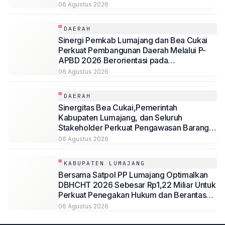
Desa Mojoduwur
06 Agustus 2026
DAERAH
Sinergi Pemkab Lumajang dan Bea Cukai
Perkuat Pembangunan Daerah Melalui P-
APBD 2026 Berorientasi pada
Kesejahteraan Masyarakat
06 Agustus 2026
DAERAH
Sinergitas Bea Cukai,Pemerintah
Kabupaten Lumajang, dan Seluruh
Stakeholder Perkuat Pengawasan Barang
Kena Cukai Ilegal Melalui Pemanfaatan
06 Agustus 2026
DBHCHT Tahun Anggaran 2026
KABUPATEN LUMAJANG
Bersama Satpol PP Lumajang Optimalkan
DBHCHT 2026 Sebesar Rp1,22 Miliar Untuk
Perkuat Penegakan Hukum dan Berantas
Rokok Ilegal
06 Agustus 2026