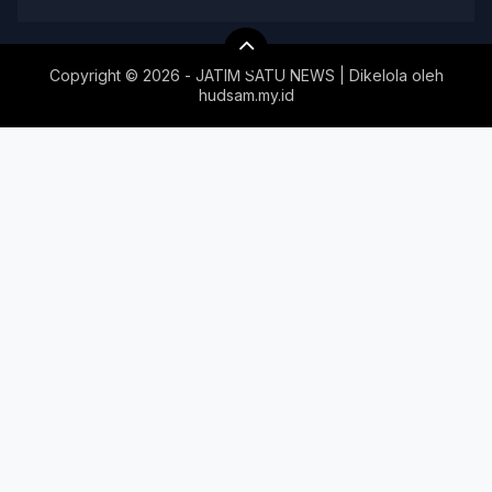
Copyright ©
2026 - JATIM SATU NEWS | Dikelola oleh
hudsam.my.id