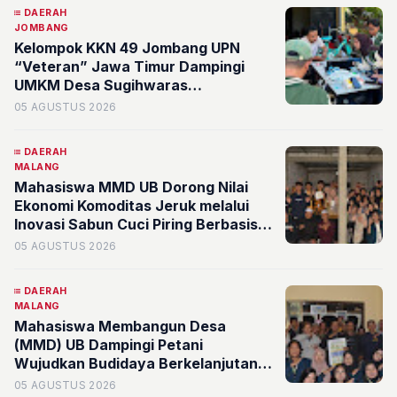
DAERAH
JOMBANG
Kelompok KKN 49 Jombang UPN
“Veteran” Jawa Timur Dampingi
UMKM Desa Sugihwaras
Kembangkan Branding Digital
05 AGUSTUS 2026
DAERAH
MALANG
Mahasiswa MMD UB Dorong Nilai
Ekonomi Komoditas Jeruk melalui
Inovasi Sabun Cuci Piring Berbasis
Limbah Kulit Jeruk di Desa
05 AGUSTUS 2026
Sumberejo
DAERAH
MALANG
Mahasiswa Membangun Desa
(MMD) UB Dampingi Petani
Wujudkan Budidaya Berkelanjutan
melalui Identifikasi Kesehatan Tanah
05 AGUSTUS 2026