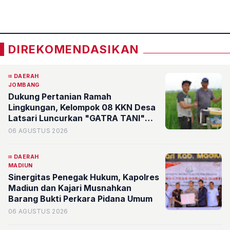
«
»
DIREKOMENDASIKAN
DAERAH
JOMBANG
Dukung Pertanian Ramah
Lingkungan, Kelompok 08 KKN Desa
Latsari Luncurkan "GATRA TANI"
Bertenaga Surya
06 AGUSTUS 2026
DAERAH
MADIUN
Sinergitas Penegak Hukum, Kapolres
Madiun dan Kajari Musnahkan
Barang Bukti Perkara Pidana Umum
06 AGUSTUS 2026