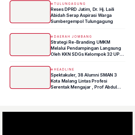
TULUNGAGUNG
Reses DPRD Jatim, Dr. Hj. Laili
Abidah Serap Aspirasi Warga
Sumbergempol Tulungagung
DAERAH JOMBANG
Strategi Re-Branding UMKM
Melalui Pendampingan Langsung
Oleh KKN SDGs Kelompok 32 UPN
“VETERAN” Jawa Timur
HEADLINE
Spektakuler, 38 Alumni SMAN 3
Kota Malang Lintas Profesi
Serentak Mengajar , Prof Abdul
Syukur Ungkap Tips Lolos Fakultas
Kedokteran