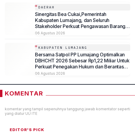
DAERAH
Sinergitas Bea Cukai,Pemerintah
Kabupaten Lumajang, dan Seluruh
Stakeholder Perkuat Pengawasan Barang
Kena Cukai Ilegal Melalui Pemanfaatan
06 Agustus 2026
DBHCHT Tahun Anggaran 2026
KABUPATEN LUMAJANG
Bersama Satpol PP Lumajang Optimalkan
DBHCHT 2026 Sebesar Rp1,22 Miliar Untuk
Perkuat Penegakan Hukum dan Berantas
Rokok Ilegal
06 Agustus 2026
KOMENTAR
komentar yang tampil sepenuhnya tanggung jawab komentator seperti
yang diatur UU ITE
EDITOR'S PICK