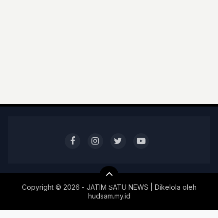
Copyright ©
2026 - JATIM SATU NEWS | Dikelola oleh
hudsam.my.id