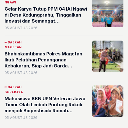
NGAWI
Gelar Karya Tutup PPM 04 IAI Ngawi
di Desa Kedungprahu, Tinggalkan
Inovasi dan Semangat
Pemberdayaan Masyarakat
05 AGUSTUS 2026
DAERAH
MAGETAN
Bhabinkamtibmas Polres Magetan
Ikuti Pelatihan Penanganan
Kebakaran, Siap Jadi Garda
Terdepan di Desa
05 AGUSTUS 2026
DAERAH
SURABAYA
Mahasiswa KKN UPN Veteran Jawa
Timur Olah Limbah Puntung Rokok
menjadi Biopestisida Ramah
Lingkungan di Rw 08 Kelurahan
05 AGUSTUS 2026
Banyu Urip