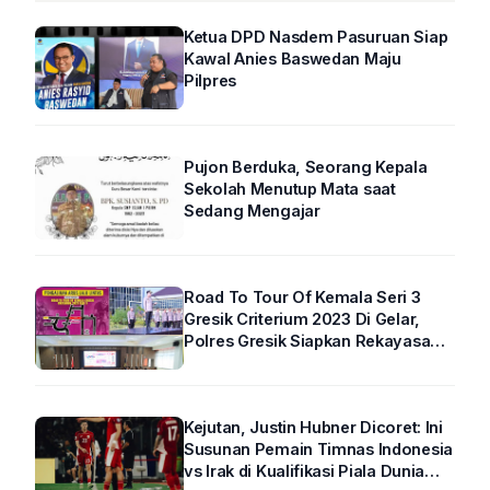
Ketua DPD Nasdem Pasuruan Siap
Kawal Anies Baswedan Maju
Pilpres
Pujon Berduka, Seorang Kepala
Sekolah Menutup Mata saat
Sedang Mengajar
Road To Tour Of Kemala Seri 3
Gresik Criterium 2023 Di Gelar,
Polres Gresik Siapkan Rekayasa
Arus Lalin
Kejutan, Justin Hubner Dicoret: Ini
Susunan Pemain Timnas Indonesia
vs Irak di Kualifikasi Piala Dunia