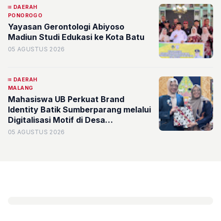
DAERAH
PONOROGO
Yayasan Gerontologi Abiyoso
Madiun Studi Edukasi ke Kota Batu
05 AGUSTUS 2026
DAERAH
MALANG
Mahasiswa UB Perkuat Brand
Identity Batik Sumberparang melalui
Digitalisasi Motif di Desa
Sumberporong
05 AGUSTUS 2026