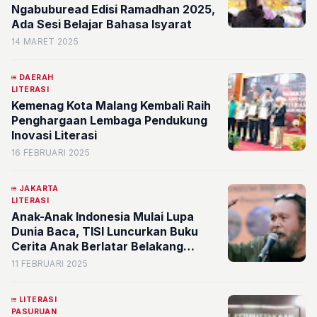
Ngabuburead Edisi Ramadhan 2025,
Ada Sesi Belajar Bahasa Isyarat
14 MARET 2025
DAERAH
LITERASI
Kemenag Kota Malang Kembali Raih
Penghargaan Lembaga Pendukung
Inovasi Literasi
16 FEBRUARI 2025
JAKARTA
LITERASI
Anak-Anak Indonesia Mulai Lupa
Dunia Baca, TISI Luncurkan Buku
Cerita Anak Berlatar Belakang
Berbagai Tradisi Daerah
11 FEBRUARI 2025
LITERASI
PASURUAN