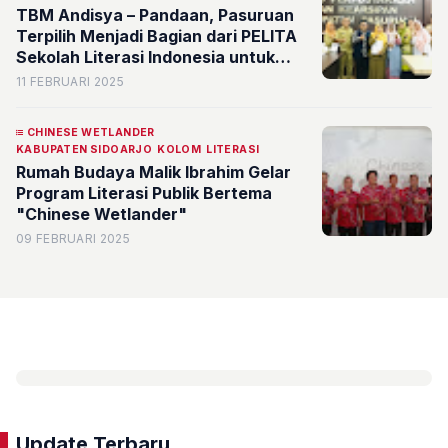
TBM Andisya – Pandaan, Pasuruan
Terpilih Menjadi Bagian dari PELITA
Sekolah Literasi Indonesia untuk
Ciptakan Ekosistem Literat di
11 FEBRUARI 2025
Wilayahnya
CHINESE WETLANDER
KABUPATEN SIDOARJO
KOLOM
LITERASI
Rumah Budaya Malik Ibrahim Gelar
Program Literasi Publik Bertema
"Chinese Wetlander"
09 FEBRUARI 2025
Update Terbaru