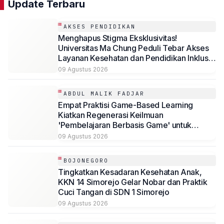
Update Terbaru
AKSES PENDIDIKAN
Menghapus Stigma Eksklusivitas!
Universitas Ma Chung Peduli Tebar Akses
Layanan Kesehatan dan Pendidikan Inklusif
bagi Masyarakat
09 Agustus 2026
ABDUL MALIK FADJAR
Empat Praktisi Game-Based Learning
Kiatkan Regenerasi Keilmuan
'Pembelajaran Berbasis Game' untuk
Mahasiswa Psikologi Universitas
09 Agustus 2026
Muhammadiyah Malang
BOJONEGORO
Tingkatkan Kesadaran Kesehatan Anak,
KKN 14 Simorejo Gelar Nobar dan Praktik
Cuci Tangan di SDN 1 Simorejo
09 Agustus 2026