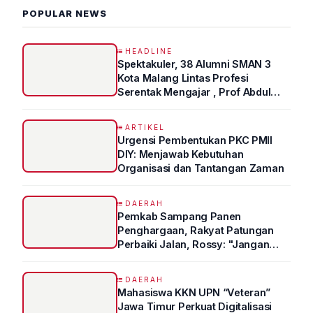
POPULAR NEWS
HEADLINE
Spektakuler, 38 Alumni SMAN 3
Kota Malang Lintas Profesi
Serentak Mengajar , Prof Abdul
Syukur Ungkap Tips Lolos Fakultas
Kedokteran
ARTIKEL
Urgensi Pembentukan PKC PMII
DIY: Menjawab Kebutuhan
Organisasi dan Tantangan Zaman
DAERAH
Pemkab Sampang Panen
Penghargaan, Rakyat Patungan
Perbaiki Jalan, Rossy: "Jangan
Sampai Prestasi Hanya Indah di
Atas Kertas"
DAERAH
Mahasiswa KKN UPN “Veteran”
Jawa Timur Perkuat Digitalisasi