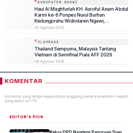
KABUPATEN NGAWI
Haul Al Maghfurlah KH. Asroful Anam Abdul
Karim ke-6 Ponpes Nurul Burhan
Kedungprahu Widodaren Ngawi,
Kesempatan Lelang Wakaf Masih Berlanjut
09 Agustus 2026
OLAHRAGA
Thailand Sempurna, Malaysia Tantang
Vietnam di Semifinal Piala AFF 2026
08 Agustus 2026
KOMENTAR
komentar yang tampil sepenuhnya tanggung jawab komentator seperti
yang diatur UU ITE
EDITOR'S PICK
Ketua DPD Nasdem Pasuruan Siap