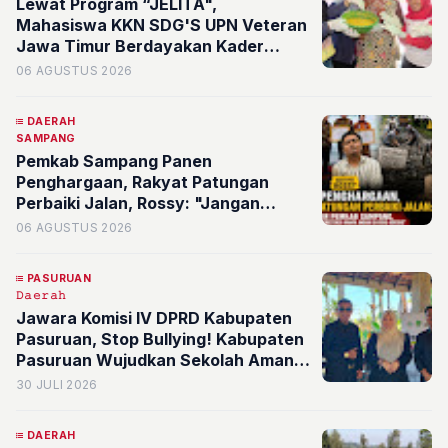
Lewat Program “JELITA",
Mahasiswa KKN SDG'S UPN Veteran
Jawa Timur Berdayakan Kader
serta Karang Taruna RW 07
06 AGUSTUS 2026
Kelurahan Banyu Urip Olah Limbah
Minyak Jelantah
DAERAH
SAMPANG
Pemkab Sampang Panen
Penghargaan, Rakyat Patungan
Perbaiki Jalan, Rossy: "Jangan
Sampai Prestasi Hanya Indah di Atas
06 AGUSTUS 2026
Kertas"
PASURUAN
𝙳𝚊𝚎𝚛𝚊𝚑
Jawara Komisi IV DPRD Kabupaten
Pasuruan, Stop Bullying! Kabupaten
Pasuruan Wujudkan Sekolah Aman
dan Ramah Anak
30 JULI 2026
DAERAH