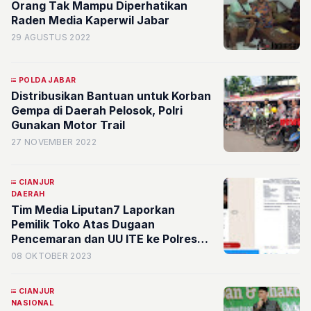
Orang Tak Mampu Diperhatikan
Raden Media Kaperwil Jabar
29 AGUSTUS 2022
POLDA JABAR
Distribusikan Bantuan untuk Korban
Gempa di Daerah Pelosok, Polri
Gunakan Motor Trail
27 NOVEMBER 2022
CIANJUR
DAERAH
Tim Media Liputan7 Laporkan
Pemilik Toko Atas Dugaan
Pencemaran dan UU ITE ke Polres
Cianjur
08 OKTOBER 2023
CIANJUR
NASIONAL