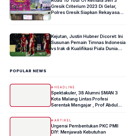
Road To Tour Of Kemala Seri 3
Gresik Criterium 2023 Di Gelar,
Polres Gresik Siapkan Rekayasa
Arus Lalin
Kejutan, Justin Hubner Dicoret: Ini
Susunan Pemain Timnas Indonesia
vs Irak di Kualifikasi Piala Dunia
2026 R4
POPULAR NEWS
HEADLINE
Spektakuler, 38 Alumni SMAN 3
Kota Malang Lintas Profesi
Serentak Mengajar , Prof Abdul
Syukur Ungkap Tips Lolos Fakultas
Kedokteran
ARTIKEL
Urgensi Pembentukan PKC PMII
DIY: Menjawab Kebutuhan