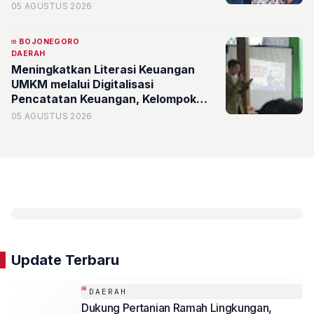
Unggulan dan Identitas Desa
05 AGUSTUS 2026
Sumberporong
BOJONEGORO
DAERAH
Meningkatkan Literasi Keuangan
UMKM melalui Digitalisasi
Pencatatan Keuangan, Kelompok
KKN SDGs Pemuda Berdampak 38
05 AGUSTUS 2026
Desa Sukosewu UPN "Veteran"
Jawa Timur Gelar Sosialisasi
Pencatatan Keuangan Berbasis
Spreadsheet dalam Mendukung
SDGs 8 dan Asta Cita 3
Update Terbaru
DAERAH
Dukung Pertanian Ramah Lingkungan,