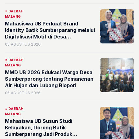
DAERAH
MALANG
Mahasiswa UB Perkuat Brand
Identity Batik Sumberparang melalui
Digitalisasi Motif di Desa
Sumberporong
05 AGUSTUS 2026
DAERAH
MALANG
MMD UB 2026 Edukasi Warga Desa
Sumberporong tentang Pemanenan
Air Hujan dan Lubang Biopori
05 AGUSTUS 2026
DAERAH
MALANG
Mahasiswa UB Susun Studi
Kelayakan, Dorong Batik
Sumberparang Jadi Produk