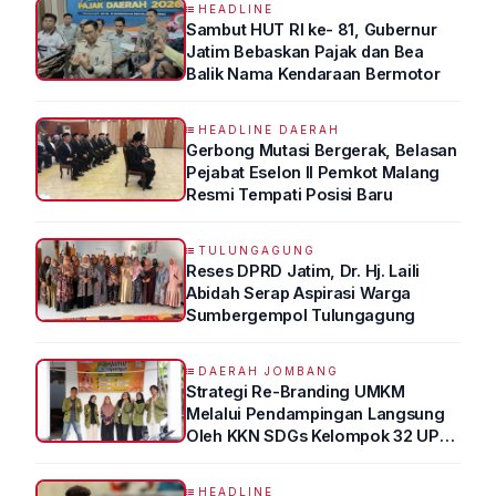
HEADLINE
Sambut HUT RI ke- 81, Gubernur
Jatim Bebaskan Pajak dan Bea
Balik Nama Kendaraan Bermotor
HEADLINE DAERAH
Gerbong Mutasi Bergerak, Belasan
Pejabat Eselon II Pemkot Malang
Resmi Tempati Posisi Baru
TULUNGAGUNG
Reses DPRD Jatim, Dr. Hj. Laili
Abidah Serap Aspirasi Warga
Sumbergempol Tulungagung
DAERAH JOMBANG
Strategi Re-Branding UMKM
Melalui Pendampingan Langsung
Oleh KKN SDGs Kelompok 32 UPN
“VETERAN” Jawa Timur
HEADLINE