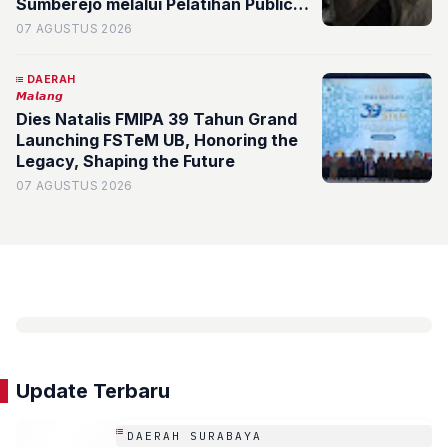
Sumberejo melalui Pelatihan Public
Speaking dan Digitalisasi Potensi
07 AGUSTUS 2026
Desa
DAERAH
𝙈𝙖𝙡𝙖𝙣𝙜
Dies Natalis FMIPA 39 Tahun Grand
Launching FSTeM UB, Honoring the
Legacy, Shaping the Future
07 AGUSTUS 2026
Update Terbaru
DAERAH SURABAYA