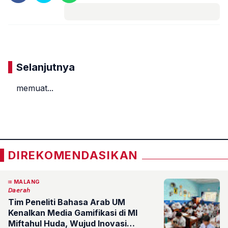
Komentar
Selanjutnya
memuat...
«
»
DIREKOMENDASIKAN
MALANG
𝘋𝘢𝘦𝘳𝘢𝘩
Tim Peneliti Bahasa Arab UM
Kenalkan Media Gamifikasi di MI
Miftahul Huda, Wujud Inovasi