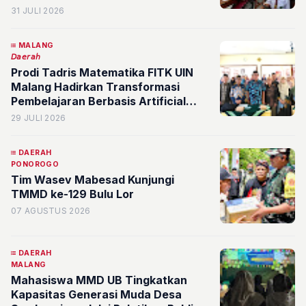
Pembelajaran Menuju Pendidikan
31 JULI 2026
Berkualitas
MALANG
𝘋𝘢𝘦𝘳𝘢𝘩
Prodi Tadris Matematika FITK UIN
Malang Hadirkan Transformasi
Pembelajaran Berbasis Artificial
Intelligence di Trenggalek
29 JULI 2026
DAERAH
PONOROGO
Tim Wasev Mabesad Kunjungi
TMMD ke-129 Bulu Lor
07 AGUSTUS 2026
DAERAH
MALANG
Mahasiswa MMD UB Tingkatkan
Kapasitas Generasi Muda Desa