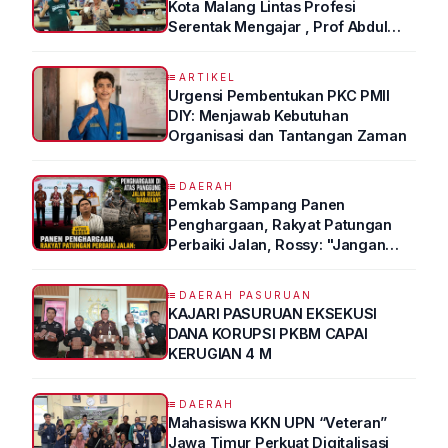
Kota Malang Lintas Profesi
Serentak Mengajar , Prof Abdul
Syukur Ungkap Tips Lolos Fakultas
Kedokteran
ARTIKEL
Urgensi Pembentukan PKC PMII
DIY: Menjawab Kebutuhan
Organisasi dan Tantangan Zaman
DAERAH
Pemkab Sampang Panen
Penghargaan, Rakyat Patungan
Perbaiki Jalan, Rossy: "Jangan
Sampai Prestasi Hanya Indah di
Atas Kertas"
DAERAH PASURUAN
KAJARI PASURUAN EKSEKUSI
DANA KORUPSI PKBM CAPAI
KERUGIAN 4 M
DAERAH
Mahasiswa KKN UPN “Veteran”
Jawa Timur Perkuat Digitalisasi