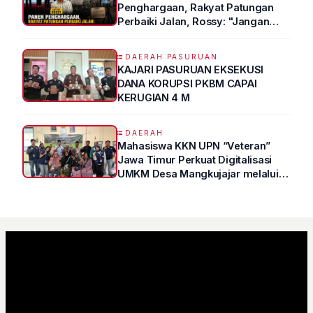
Penghargaan, Rakyat Patungan
Perbaiki Jalan, Rossy: "Jangan
Sampai Prestasi Hanya Indah di
Atas Kertas"
DAERAH PASURUAN
KAJARI PASURUAN EKSEKUSI
DANA KORUPSI PKBM CAPAI
KERUGIAN 4 M
DAERAH
Mahasiswa KKN UPN “Veteran”
Jawa Timur Perkuat Digitalisasi
UMKM Desa Mangkujajar melalui
Program UMKM GO DIGITAL