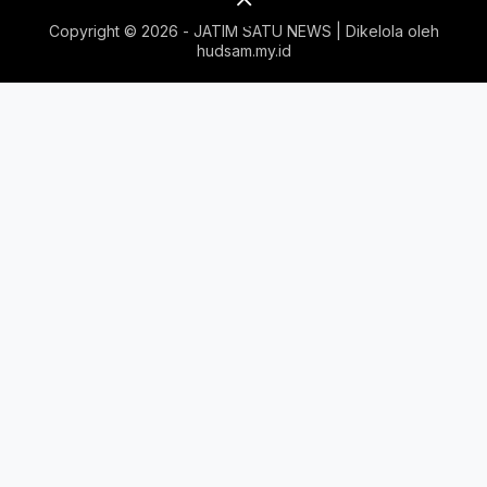
Copyright ©
2026 - JATIM SATU NEWS | Dikelola oleh
hudsam.my.id