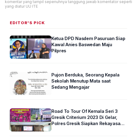
komentar yang tampil sepenuhnya tanggung jawab komentator seperti
yang diatur UU ITE
EDITOR'S PICK
Ketua DPD Nasdem Pasuruan Siap
Kawal Anies Baswedan Maju
Pilpres
Pujon Berduka, Seorang Kepala
Sekolah Menutup Mata saat
Sedang Mengajar
Road To Tour Of Kemala Seri 3
Gresik Criterium 2023 Di Gelar,
Polres Gresik Siapkan Rekayasa
Arus Lalin