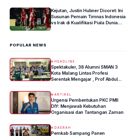
Kejutan, Justin Hubner Dicoret: Ini
Susunan Pemain Timnas Indonesia
vs Irak di Kualifikasi Piala Dunia
2026 R4
POPULAR NEWS
HEADLINE
Spektakuler, 38 Alumni SMAN 3
Kota Malang Lintas Profesi
Serentak Mengajar , Prof Abdul
Syukur Ungkap Tips Lolos Fakultas
Kedokteran
ARTIKEL
Urgensi Pembentukan PKC PMII
DIY: Menjawab Kebutuhan
Organisasi dan Tantangan Zaman
DAERAH
Pemkab Sampang Panen