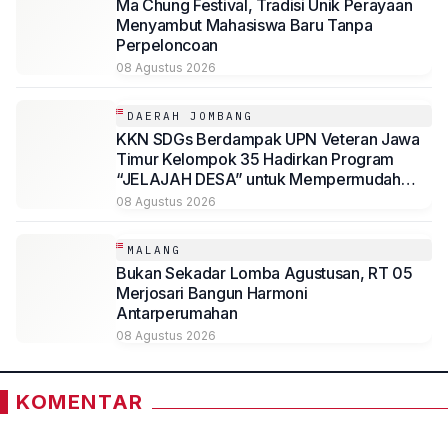
Ma Chung Festival, Tradisi Unik Perayaan
Menyambut Mahasiswa Baru Tanpa
Perpeloncoan
08 Agustus 2026
DAERAH JOMBANG
KKN SDGs Berdampak UPN Veteran Jawa
Timur Kelompok 35 Hadirkan Program
“JELAJAH DESA” untuk Mempermudah
Akses Informasi Desa Sambirejo
08 Agustus 2026
MALANG
Bukan Sekadar Lomba Agustusan, RT 05
Merjosari Bangun Harmoni
Antarperumahan
08 Agustus 2026
KOMENTAR