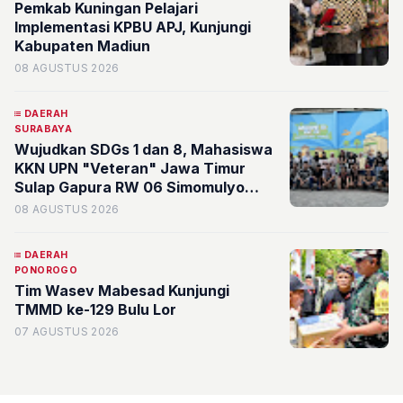
Pemkab Kuningan Pelajari
Implementasi KPBU APJ, Kunjungi
Kabupaten Madiun
08 AGUSTUS 2026
DAERAH
SURABAYA
Wujudkan SDGs 1 dan 8, Mahasiswa
KKN UPN "Veteran" Jawa Timur
Sulap Gapura RW 06 Simomulyo
Baru Jadi Ruang Publik Bernilai
08 AGUSTUS 2026
Ekonomi
DAERAH
PONOROGO
Tim Wasev Mabesad Kunjungi
TMMD ke-129 Bulu Lor
07 AGUSTUS 2026