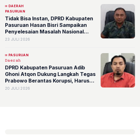
DAERAH
PASURUAN
Tidak Bisa Instan, DPRD Kabupaten
Pasuruan Hasan Bisri Sampaikan
Penyelesaian Masalah Nasional
Harus Dikawal Bersama
23 JULI 2026
PASURUAN
𝙳𝚊𝚎𝚛𝚊𝚑
DPRD Kabupaten Pasuruan Adib
Ghoni Atqon Dukung Langkah Tegas
Prabowo Berantas Korupsi, Harus
Ditindak Memang
20 JULI 2026