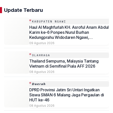
Update Terbaru
KABUPATEN NGAWI
Haul Al Maghfurlah KH. Asroful Anam Abdul
Karim ke-6 Ponpes Nurul Burhan
Kedungprahu Widodaren Ngawi,
Kesempatan Lelang Wakaf Masih Berlanjut
09 Agustus 2026
OLAHRAGA
Thailand Sempurna, Malaysia Tantang
Vietnam di Semifinal Piala AFF 2026
08 Agustus 2026
𝘿𝙖𝙚𝙧𝙖𝙝
DPRD Provinsi Jatim Sri Untari Ingatkan
Siswa SMAN 6 Malang Jaga Pergaulan di
HUT ke-46
08 Agustus 2026