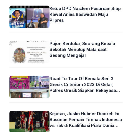
Ketua DPD Nasdem Pasuruan Siap
Kawal Anies Baswedan Maju
Pilpres
Pujon Berduka, Seorang Kepala
Sekolah Menutup Mata saat
Sedang Mengajar
Road To Tour Of Kemala Seri 3
Gresik Criterium 2023 Di Gelar,
Polres Gresik Siapkan Rekayasa
Arus Lalin
Kejutan, Justin Hubner Dicoret: Ini
Susunan Pemain Timnas Indonesia
vs Irak di Kualifikasi Piala Dunia
2026 R4