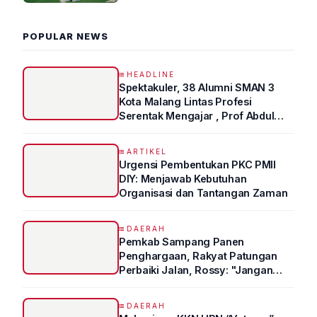
POPULAR NEWS
HEADLINE
Spektakuler, 38 Alumni SMAN 3
Kota Malang Lintas Profesi
Serentak Mengajar , Prof Abdul
Syukur Ungkap Tips Lolos Fakultas
Kedokteran
ARTIKEL
Urgensi Pembentukan PKC PMII
DIY: Menjawab Kebutuhan
Organisasi dan Tantangan Zaman
DAERAH
Pemkab Sampang Panen
Penghargaan, Rakyat Patungan
Perbaiki Jalan, Rossy: "Jangan
Sampai Prestasi Hanya Indah di
Atas Kertas"
DAERAH