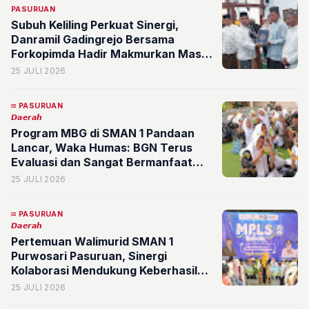
PASURUAN
Subuh Keliling Perkuat Sinergi,
Danramil Gadingrejo Bersama
Forkopimda Hadir Makmurkan Masjid
dan Jaga Kondusivitas Kota
25 JULI 2026
Pasuruan
PASURUAN
𝘿𝙖𝙚𝙧𝙖𝙝
Program MBG di SMAN 1 Pandaan
Lancar, Waka Humas: BGN Terus
Evaluasi dan Sangat Bermanfaat
bagi Siswa
25 JULI 2026
PASURUAN
𝘿𝙖𝙚𝙧𝙖𝙝
Pertemuan Walimurid SMAN 1
Purwosari Pasuruan, Sinergi
Kolaborasi Mendukung Keberhasilan
Siswa
25 JULI 2026