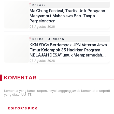
MALANG
Ma Chung Festival, Tradisi Unik Perayaan
Menyambut Mahasiswa Baru Tanpa
Perpeloncoan
08 Agustus 2026
DAERAH JOMBANG
KKN SDGs Berdampak UPN Veteran Jawa
Timur Kelompok 35 Hadirkan Program
“JELAJAH DESA” untuk Mempermudah
Akses Informasi Desa Sambirejo
08 Agustus 2026
KOMENTAR
komentar yang tampil sepenuhnya tanggung jawab komentator seperti
yang diatur UU ITE
EDITOR'S PICK