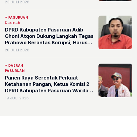
Harus Dikawal Bersama
23 JULI 2026
PASURUAN
𝙳𝚊𝚎𝚛𝚊𝚑
DPRD Kabupaten Pasuruan Adib
Ghoni Atqon Dukung Langkah Tegas
Prabowo Berantas Korupsi, Harus
Ditindak Memang
20 JULI 2026
DAERAH
PASURUAN
Panen Raya Serentak Perkuat
Ketahanan Pangan, Ketua Komisi 2
DPRD Kabupaten Pasuruan Wardana
Sampaikan Modernisasi Pertanian
19 JULI 2026
Kunci Kesejahteraan Petani