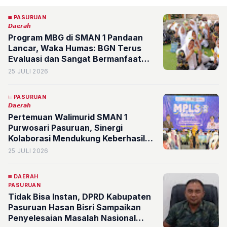
PASURUAN
𝘿𝙖𝙚𝙧𝙖𝙝
Program MBG di SMAN 1 Pandaan
Lancar, Waka Humas: BGN Terus
Evaluasi dan Sangat Bermanfaat
bagi Siswa
25 JULI 2026
PASURUAN
𝘿𝙖𝙚𝙧𝙖𝙝
Pertemuan Walimurid SMAN 1
Purwosari Pasuruan, Sinergi
Kolaborasi Mendukung Keberhasilan
Siswa
25 JULI 2026
DAERAH
PASURUAN
Tidak Bisa Instan, DPRD Kabupaten
Pasuruan Hasan Bisri Sampaikan
Penyelesaian Masalah Nasional