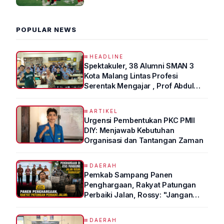
2026 R4
POPULAR NEWS
HEADLINE
Spektakuler, 38 Alumni SMAN 3
Kota Malang Lintas Profesi
Serentak Mengajar , Prof Abdul
Syukur Ungkap Tips Lolos Fakultas
Kedokteran
ARTIKEL
Urgensi Pembentukan PKC PMII
DIY: Menjawab Kebutuhan
Organisasi dan Tantangan Zaman
DAERAH
Pemkab Sampang Panen
Penghargaan, Rakyat Patungan
Perbaiki Jalan, Rossy: "Jangan
Sampai Prestasi Hanya Indah di
Atas Kertas"
DAERAH