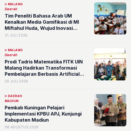
MALANG
𝘋𝘢𝘦𝘳𝘢𝘩
Tim Peneliti Bahasa Arab UM
Kenalkan Media Gamifikasi di MI
Miftahul Huda, Wujud Inovasi
Pembelajaran Menuju Pendidikan
31 JULI 2026
Berkualitas
MALANG
𝘋𝘢𝘦𝘳𝘢𝘩
Prodi Tadris Matematika FITK UIN
Malang Hadirkan Transformasi
Pembelajaran Berbasis Artificial
Intelligence di Trenggalek
29 JULI 2026
DAERAH
MADIUN
Pemkab Kuningan Pelajari
Implementasi KPBU APJ, Kunjungi
Kabupaten Madiun
08 AGUSTUS 2026