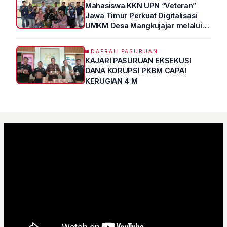
Mahasiswa KKN UPN “Veteran”
Jawa Timur Perkuat Digitalisasi
UMKM Desa Mangkujajar melalui
Program UMKM GO DIGITAL
DAERAH PASURUAN
KAJARI PASURUAN EKSEKUSI
DANA KORUPSI PKBM CAPAI
KERUGIAN 4 M