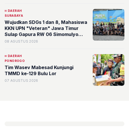
DAERAH
SURABAYA
Wujudkan SDGs 1 dan 8, Mahasiswa
KKN UPN "Veteran" Jawa Timur
Sulap Gapura RW 06 Simomulyo
Baru Jadi Ruang Publik Bernilai
08 AGUSTUS 2026
Ekonomi
DAERAH
PONOROGO
Tim Wasev Mabesad Kunjungi
TMMD ke-129 Bulu Lor
07 AGUSTUS 2026