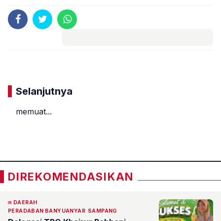
Komentar
Selanjutnya
memuat...
«
»
DIREKOMENDASIKAN
DAERAH
PERADABAN BANYUANYAR
SAMPANG