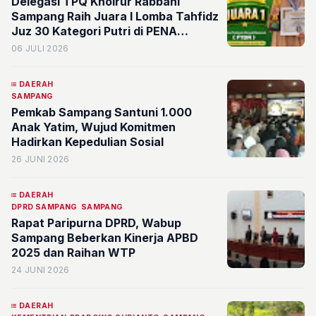
Delegasi TPQ Khoirur Rabbani
Sampang Raih Juara I Lomba Tahfidz
Juz 30 Kategori Putri di PENA
SANTRI 2026
06 JULI 2026
DAERAH
SAMPANG
Pemkab Sampang Santuni 1.000
Anak Yatim, Wujud Komitmen
Hadirkan Kepedulian Sosial
26 JUNI 2026
DAERAH
DPRD SAMPANG
SAMPANG
Rapat Paripurna DPRD, Wabup
Sampang Beberkan Kinerja APBD
2025 dan Raihan WTP
24 JUNI 2026
DAERAH