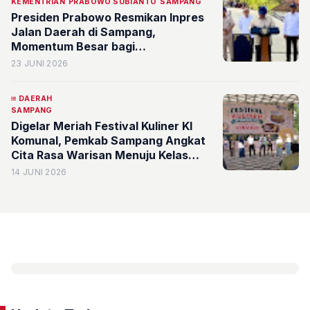
KEMENTRIAN
PRABOWO SUBIANTO
SAMPANG
Presiden Prabowo Resmikan Inpres
Jalan Daerah di Sampang,
Momentum Besar bagi
Pembangunan Madura
23 JUNI 2026
DAERAH
SAMPANG
Digelar Meriah Festival Kuliner KI
Komunal, Pemkab Sampang Angkat
Cita Rasa Warisan Menuju Kelas
Nasional
14 JUNI 2026