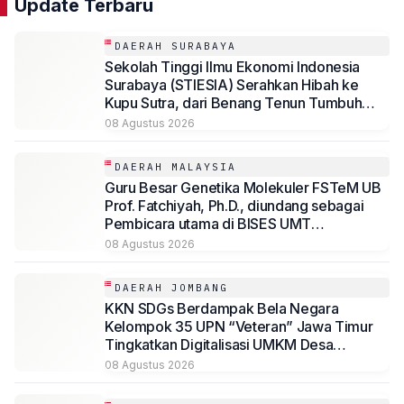
Update Terbaru
DAERAH SURABAYA
Sekolah Tinggi Ilmu Ekonomi Indonesia
Surabaya (STIESIA) Serahkan Hibah ke
Kupu Sutra, dari Benang Tenun Tumbuh
Kemandirian Disabilitas
08 Agustus 2026
DAERAH MALAYSIA
Guru Besar Genetika Molekuler FSTeM UB
Prof. Fatchiyah, Ph.D., diundang sebagai
Pembicara utama di BISES UMT
Terengganu Malaysia
08 Agustus 2026
DAERAH JOMBANG
KKN SDGs Berdampak Bela Negara
Kelompok 35 UPN “Veteran” Jawa Timur
Tingkatkan Digitalisasi UMKM Desa
Sambirejo Melalui Program “Sambi Digital”
08 Agustus 2026