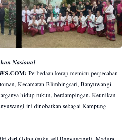
oh
an Nasional
EWS.COM:
Perbedaan kerap memicu perpecahan.
Patoman, Kecamatan Blimbingsari, Banyuwangi.
warganya hidup rukun, berdampingan. Keunikan
Banyuwangi ini dinobatkan sebagai Kampung
diri dari Osing (suku asli Banyuwangi), Madura