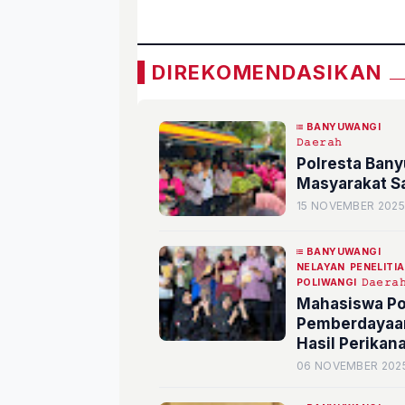
DIREKOMENDASIKAN
BANYUWANGI
𝙳𝚊𝚎𝚛𝚊𝚑
Polresta Ban
Masyarakat S
15 NOVEMBER 2025
BANYUWANGI
NELAYAN
PENELITI
POLIWANGI
𝙳𝚊𝚎𝚛𝚊
Mahasiswa Po
Pemberdayaan 
Hasil Perikan
06 NOVEMBER 202