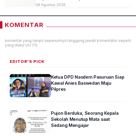
hingga Kepemimpinan
08 Agustus 2026
KOMENTAR
komentar yang tampil sepenuhnya tanggung jawab komentator seperti
yang diatur UU ITE
EDITOR'S PICK
Ketua DPD Nasdem Pasuruan Siap
Kawal Anies Baswedan Maju
Pilpres
Pujon Berduka, Seorang Kepala
Sekolah Menutup Mata saat
Sedang Mengajar