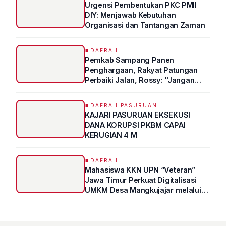
Urgensi Pembentukan PKC PMII
DIY: Menjawab Kebutuhan
Organisasi dan Tantangan Zaman
DAERAH
Pemkab Sampang Panen
Penghargaan, Rakyat Patungan
Perbaiki Jalan, Rossy: "Jangan
Sampai Prestasi Hanya Indah di
Atas Kertas"
DAERAH PASURUAN
KAJARI PASURUAN EKSEKUSI
DANA KORUPSI PKBM CAPAI
KERUGIAN 4 M
DAERAH
Mahasiswa KKN UPN “Veteran”
Jawa Timur Perkuat Digitalisasi
UMKM Desa Mangkujajar melalui
Program UMKM GO DIGITAL