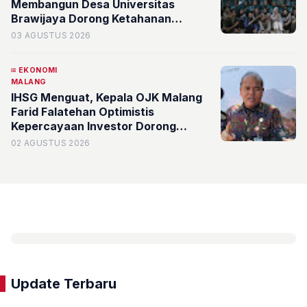
Membangun Desa Universitas
Brawijaya Dorong Ketahanan
Pangan Berbasis Galon Bekas
03 AGUSTUS 2026
EKONOMI
MALANG
IHSG Menguat, Kepala OJK Malang
Farid Falatehan Optimistis
Kepercayaan Investor Dorong
Pertumbuhan Ekonomi di Malang
02 AGUSTUS 2026
Raya, Pasuruan, dan Probolinggo
Update Terbaru