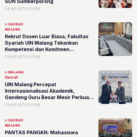
SDN Sumberporong
04 AGUSTUS 2026
DAERAH
MALANG
Rekrut Dosen Luar Biasa, Fakultas
Syariah UIN Malang Tekankan
Kompetensi dan Komitmen
Pengabdian
03 AGUSTUS 2026
MALANG
𝘋𝘢𝘦𝘳𝘢𝘩
UIN Malang Percepat
Internasionalisasi Akademik,
Gandeng Guru Besar Mesir Perkuat
Kajian Bahasa Arab
03 AGUSTUS 2026
DAERAH
MALANG
PANTAS PANGAN: Mahasiswa