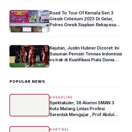
Road To Tour Of Kemala Seri 3
Gresik Criterium 2023 Di Gelar,
Polres Gresik Siapkan Rekayasa
Arus Lalin
Kejutan, Justin Hubner Dicoret: Ini
Susunan Pemain Timnas Indonesia
vs Irak di Kualifikasi Piala Dunia
2026 R4
POPULAR NEWS
HEADLINE
Spektakuler, 38 Alumni SMAN 3
Kota Malang Lintas Profesi
Serentak Mengajar , Prof Abdul
Syukur Ungkap Tips Lolos Fakultas
Kedokteran
ARTIKEL