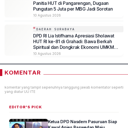
Panitia HUT di Pangarengan, Dugaan
Pungutan 5 Juta per MBG Jadi Sorotan
10 Agustus 2026
DAERAH SURABAYA
DPD RI Lia Istifhama Apresiasi Sholawat
HUT RI ke-81 di Grahadi: Bawa Berkah
Spiritual dan Dongkrak Ekonomi UMKM
Jatim
10 Agustus 2026
KOMENTAR
komentar yang tampil sepenuhnya tanggung jawab komentator seperti
yang diatur UU ITE
EDITOR'S PICK
Ketua DPD Nasdem Pasuruan Siap
Kawal Anies Baswedan Maju