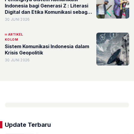
Indonesia bagi Generasi Z : Literasi
Digital dan Etika Komunikasi sebagai
Bekal Generasi Z Menghadapi Era
30 JUNI 2026
Teknologi
ARTIKEL
KOLOM
Sistem Komunikasi Indonesia dalam
Krisis Geopolitik
30 JUNI 2026
Update Terbaru