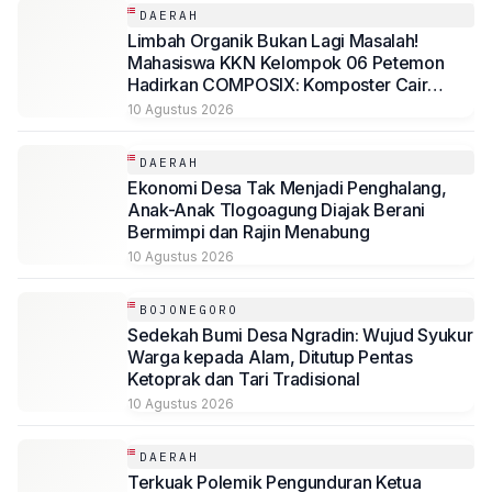
DAERAH
Limbah Organik Bukan Lagi Masalah!
Mahasiswa KKN Kelompok 06 Petemon
Hadirkan COMPOSIX: Komposter Cair
Berbasis Drum dengan Sistem Biofilter
10 Agustus 2026
Anti-Bau di RW 16, Kelurahan Petemon,
Surabaya
DAERAH
Ekonomi Desa Tak Menjadi Penghalang,
Anak-Anak Tlogoagung Diajak Berani
Bermimpi dan Rajin Menabung
10 Agustus 2026
BOJONEGORO
Sedekah Bumi Desa Ngradin: Wujud Syukur
Warga kepada Alam, Ditutup Pentas
Ketoprak dan Tari Tradisional
10 Agustus 2026
DAERAH
Terkuak Polemik Pengunduran Ketua