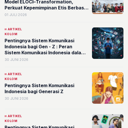
Model ELOCI–Transformation,
Perkuat Kepemimpinan Etis Berbasis
Nilai Islam di Perguruan Tinggi
01 JULI 2026
ARTIKEL
KOLOM
Pentingnya Sistem Komunikasi
Indonesia bagi Gen - Z : Peran
Sistem Komunikasi Indonesia dalam
Mendukung Kehidupan Generasi Z di
30 JUNI 2026
Era Digital
ARTIKEL
KOLOM
Pentingnya Sistem Komunikasi
Indonesia bagi Generasi Z
30 JUNI 2026
ARTIKEL
KOLOM
Pentingnya Sistem Komunikasi