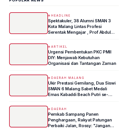
POPULAR NEWS
HEADLINE
Spektakuler, 38 Alumni SMAN 3
Kota Malang Lintas Profesi
Serentak Mengajar , Prof Abdul
Syukur Ungkap Tips Lolos Fakultas
Kedokteran
ARTIKEL
Urgensi Pembentukan PKC PMII
DIY: Menjawab Kebutuhan
Organisasi dan Tantangan Zaman
DAERAH MALANG
Ukir Prestasi Gemilang, Dua Siswi
SMAN 6 Malang Sabet Medali
Emas Kabaddi Beach Putri se-
Jatim
DAERAH
Pemkab Sampang Panen
Penghargaan, Rakyat Patungan
Perbaiki Jalan, Rossy: "Jangan