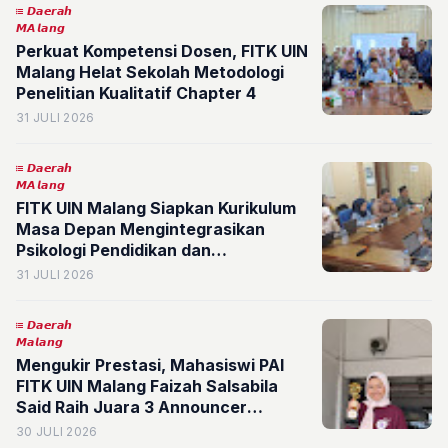
𝘿𝙖𝙚𝙧𝙖𝙝
𝙈𝘼𝙡𝙖𝙣𝙜
Perkuat Kompetensi Dosen, FITK UIN
Malang Helat Sekolah Metodologi
Penelitian Kualitatif Chapter 4
31 JULI 2026
𝘿𝙖𝙚𝙧𝙖𝙝
𝙈𝘼𝙡𝙖𝙣𝙜
FITK UIN Malang Siapkan Kurikulum
Masa Depan Mengintegrasikan
Psikologi Pendidikan dan
Kecerdasan Buatan untuk Mencetak
31 JULI 2026
Pendidik Unggul
𝘿𝙖𝙚𝙧𝙖𝙝
𝙈𝙖𝙡𝙖𝙣𝙜
Mengukir Prestasi, Mahasiswi PAI
FITK UIN Malang Faizah Salsabila
Said Raih Juara 3 Announcer
Competition Festival Retorika 2026
30 JULI 2026