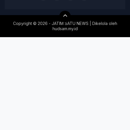
Copyright ©
2026 - JATIM SATU NEWS | Dikelola oleh
hudsam.my.id