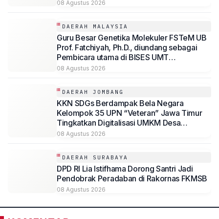
Kemandirian Disabilitas
08 Agustus 2026
DAERAH MALAYSIA
Guru Besar Genetika Molekuler FSTeM UB
Prof. Fatchiyah, Ph.D., diundang sebagai
Pembicara utama di BISES UMT
Terengganu Malaysia
08 Agustus 2026
DAERAH JOMBANG
KKN SDGs Berdampak Bela Negara
Kelompok 35 UPN “Veteran” Jawa Timur
Tingkatkan Digitalisasi UMKM Desa
Sambirejo Melalui Program “Sambi Digital”
08 Agustus 2026
DAERAH SURABAYA
DPD RI Lia Istifhama Dorong Santri Jadi
Pendobrak Peradaban di Rakornas FKMSB
08 Agustus 2026