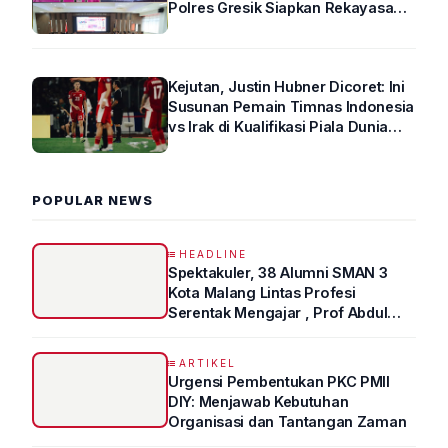
Polres Gresik Siapkan Rekayasa
Arus Lalin
Kejutan, Justin Hubner Dicoret: Ini
Susunan Pemain Timnas Indonesia
vs Irak di Kualifikasi Piala Dunia
2026 R4
POPULAR NEWS
HEADLINE
Spektakuler, 38 Alumni SMAN 3
Kota Malang Lintas Profesi
Serentak Mengajar , Prof Abdul
Syukur Ungkap Tips Lolos Fakultas
Kedokteran
ARTIKEL
Urgensi Pembentukan PKC PMII
DIY: Menjawab Kebutuhan
Organisasi dan Tantangan Zaman