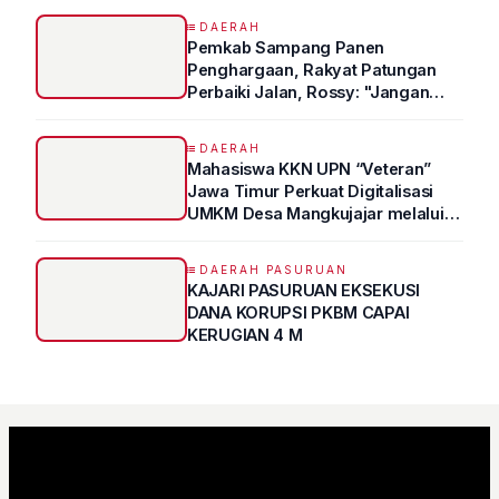
DAERAH
Pemkab Sampang Panen
Penghargaan, Rakyat Patungan
Perbaiki Jalan, Rossy: "Jangan
Sampai Prestasi Hanya Indah di
Atas Kertas"
DAERAH
Mahasiswa KKN UPN “Veteran”
Jawa Timur Perkuat Digitalisasi
UMKM Desa Mangkujajar melalui
Program UMKM GO DIGITAL
DAERAH PASURUAN
KAJARI PASURUAN EKSEKUSI
DANA KORUPSI PKBM CAPAI
KERUGIAN 4 M