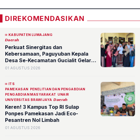
DIREKOMENDASIKAN
KABUPATEN LUMAJANG
𝘿𝙖𝙚𝙧𝙖𝙝
Perkuat Sinergitas dan
Kebersamaan, Paguyuban Kepala
Desa Se-Kecamatan Gucialit Gelar
Silaturahmi Rutin di Desa Sombo
01 AGUSTUS 2026
ITS
PAMEKASAN
PENELITIAN DAN PENGABDIAN
PENGABDIAN MASYARAKAT
UNAIR
UNIVERSITAS BRAWIJAYA
𝘿𝙖𝙚𝙧𝙖𝙝
Keren! 3 Kampus Top RI Sulap
Ponpes Pamekasan Jadi Eco-
Pesantren Nol Limbah
01 AGUSTUS 2026