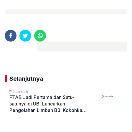
Komentar
Selanjutnya
𝙳𝚊𝚎𝚛𝚊𝚑
FTAB Jadi Pertama dan Satu-
satunya di UB, Luncurkan
Pengolahan Limbah B3: Kokohkan
Diri sebagai Fakultas Zero Waste
«
»
dan Peduli Lingkungan