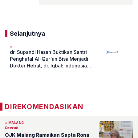
Komentar
Selanjutnya
dr. Supandi Hasan Buktikan Santri
Penghafal Al-Qur'an Bisa Menjadi
Dokter Hebat, dr. Iqbal: Indonesia
Butuh Lebih Banyak Sosok Seperti
«
»
Ini
DIREKOMENDASIKAN
MALANG
𝘋𝘢𝘦𝘳𝘢𝘩
OJK Malang Ramaikan Sapta Rona