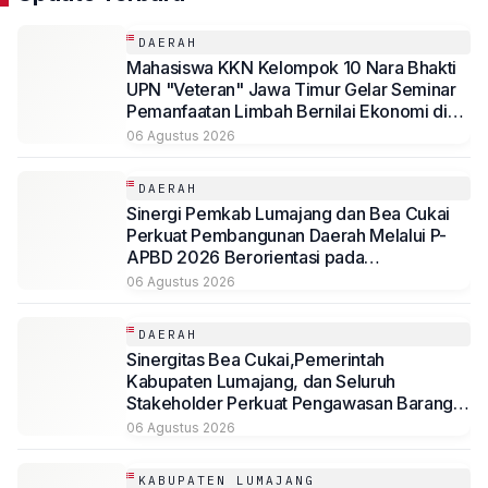
DAERAH
Mahasiswa KKN Kelompok 10 Nara Bhakti
UPN "Veteran" Jawa Timur Gelar Seminar
Pemanfaatan Limbah Bernilai Ekonomi di
Desa Mojoduwur
06 Agustus 2026
DAERAH
Sinergi Pemkab Lumajang dan Bea Cukai
Perkuat Pembangunan Daerah Melalui P-
APBD 2026 Berorientasi pada
Kesejahteraan Masyarakat
06 Agustus 2026
DAERAH
Sinergitas Bea Cukai,Pemerintah
Kabupaten Lumajang, dan Seluruh
Stakeholder Perkuat Pengawasan Barang
Kena Cukai Ilegal Melalui Pemanfaatan
06 Agustus 2026
DBHCHT Tahun Anggaran 2026
KABUPATEN LUMAJANG