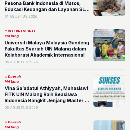
Pesona Bank Indonesia di Matos,
Edukasi Keuangan dan Layanan SLIK
Disambut Antusias Pengunjung
01 AGUSTUS 2026
INTERNASIONAL
𝙈𝘼𝙡𝙖𝙣𝙜
Universiti Malaya Malaysia Gandeng
Fakultas Syariah UIN Malang dalam
Kolaborasi Akademik Internasional
05 AGUSTUS 2026
𝘿𝙖𝙚𝙧𝙖𝙝
𝙈𝘼𝙡𝙖𝙣𝙜
Vina Sa’adatul Athiyyah, Mahasiswi
FITK UIN Malang Raih Beasiswa
Indonesia Bangkit Jenjang Master of
Educational Studies di The
05 AGUSTUS 2026
University of Queensland, Australia
𝘿𝙖𝙚𝙧𝙖𝙝
𝙈𝘼𝙡𝙖𝙣𝙜