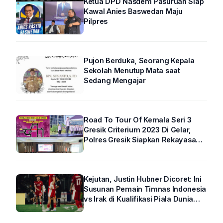
Ketua DPD Nasdem Pasuruan Siap
Kawal Anies Baswedan Maju
Pilpres
Pujon Berduka, Seorang Kepala
Sekolah Menutup Mata saat
Sedang Mengajar
Road To Tour Of Kemala Seri 3
Gresik Criterium 2023 Di Gelar,
Polres Gresik Siapkan Rekayasa
Arus Lalin
Kejutan, Justin Hubner Dicoret: Ini
Susunan Pemain Timnas Indonesia
vs Irak di Kualifikasi Piala Dunia
2026 R4