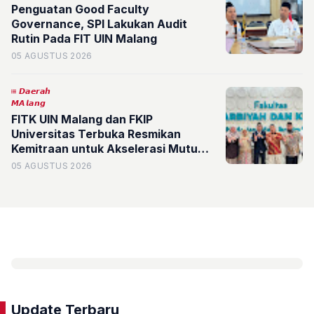
Penguatan Good Faculty
Governance, SPI Lakukan Audit
Rutin Pada FIT UIN Malang
05 AGUSTUS 2026
𝘿𝙖𝙚𝙧𝙖𝙝
𝙈𝘼𝙡𝙖𝙣𝙜
FITK UIN Malang dan FKIP
Universitas Terbuka Resmikan
Kemitraan untuk Akselerasi Mutu
Akademik
05 AGUSTUS 2026
Update Terbaru