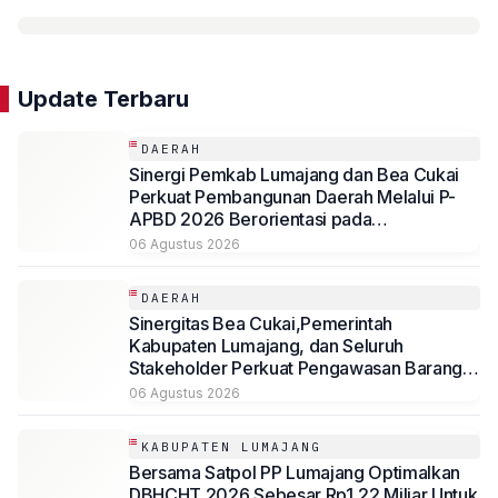
Update Terbaru
DAERAH
Sinergi Pemkab Lumajang dan Bea Cukai
Perkuat Pembangunan Daerah Melalui P-
APBD 2026 Berorientasi pada
Kesejahteraan Masyarakat
06 Agustus 2026
DAERAH
Sinergitas Bea Cukai,Pemerintah
Kabupaten Lumajang, dan Seluruh
Stakeholder Perkuat Pengawasan Barang
Kena Cukai Ilegal Melalui Pemanfaatan
06 Agustus 2026
DBHCHT Tahun Anggaran 2026
KABUPATEN LUMAJANG
Bersama Satpol PP Lumajang Optimalkan
DBHCHT 2026 Sebesar Rp1,22 Miliar Untuk