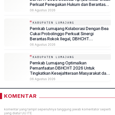
Perkuat Penegakan Hukum dan Berantas
Rokok Ilegal
06 Agustus 2026
KABUPATEN LUMAJANG
Pemkab Lumajang Kolaborasi Dengan Bea
Cukai Probolinggo Perkuat Sinergi
Berantas Rokok Ilegal, DBHCHT
Dimaksimalkan untuk Kesejahteraan
06 Agustus 2026
Masyarakat
KABUPATEN LUMAJANG
Pemkab Lumajang Optimalkan
Pemanfaatan DBHCHT 2026 Untuk
Tingkatkan Kesejahteraan Masyarakat dan
Perkuat Kepatuhan Cukai
06 Agustus 2026
KOMENTAR
komentar yang tampil sepenuhnya tanggung jawab komentator seperti
yang diatur UU ITE