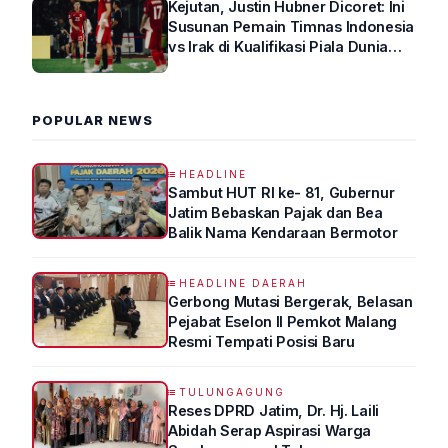
Kejutan, Justin Hubner Dicoret: Ini
Susunan Pemain Timnas Indonesia
vs Irak di Kualifikasi Piala Dunia
2026 R4
POPULAR NEWS
HEADLINE
Sambut HUT RI ke- 81, Gubernur
Jatim Bebaskan Pajak dan Bea
Balik Nama Kendaraan Bermotor
HEADLINE DAERAH
Gerbong Mutasi Bergerak, Belasan
Pejabat Eselon II Pemkot Malang
Resmi Tempati Posisi Baru
TULUNGAGUNG
Reses DPRD Jatim, Dr. Hj. Laili
Abidah Serap Aspirasi Warga