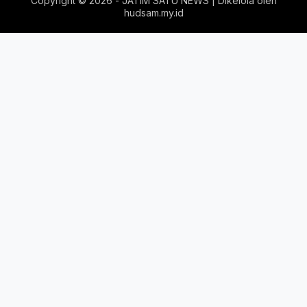
Copyright ©
2026 - JATIM SATU NEWS | Dikelola oleh
hudsam.my.id