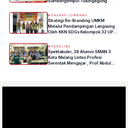
Sumbergempol Tulungagung
DAERAH JOMBANG
Strategi Re-Branding UMKM
Melalui Pendampingan Langsung
Oleh KKN SDGs Kelompok 32 UPN
“VETERAN” Jawa Timur
HEADLINE
Spektakuler, 38 Alumni SMAN 3
Kota Malang Lintas Profesi
Serentak Mengajar , Prof Abdul
Syukur Ungkap Tips Lolos Fakultas
Kedokteran