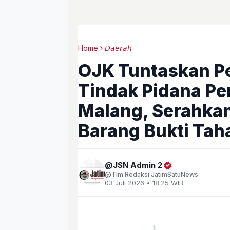
Home
𝘋𝘢𝘦𝘳𝘢𝘩
OJK Tuntaskan Pe
Tindak Pidana P
Malang, Serahka
Barang Bukti Tah
JSN Admin 2
Tim Redaksi JatimSatuNews
03 Juli 2026 • 18.25 WIB