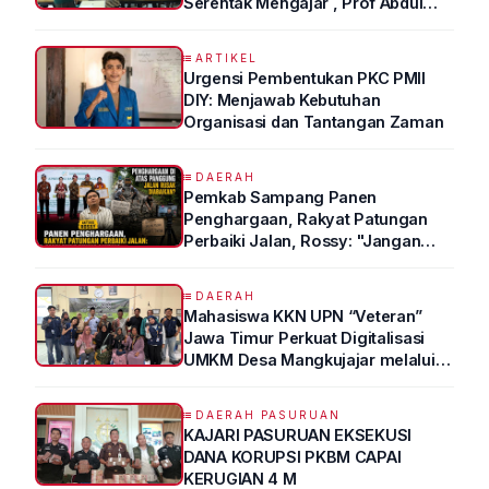
Serentak Mengajar , Prof Abdul
Syukur Ungkap Tips Lolos Fakultas
Kedokteran
ARTIKEL
Urgensi Pembentukan PKC PMII
DIY: Menjawab Kebutuhan
Organisasi dan Tantangan Zaman
DAERAH
Pemkab Sampang Panen
Penghargaan, Rakyat Patungan
Perbaiki Jalan, Rossy: "Jangan
Sampai Prestasi Hanya Indah di
Atas Kertas"
DAERAH
Mahasiswa KKN UPN “Veteran”
Jawa Timur Perkuat Digitalisasi
UMKM Desa Mangkujajar melalui
Program UMKM GO DIGITAL
DAERAH PASURUAN
KAJARI PASURUAN EKSEKUSI
DANA KORUPSI PKBM CAPAI
KERUGIAN 4 M