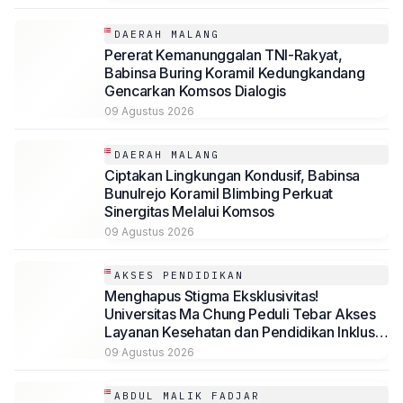
DAERAH MALANG
Pererat Kemanunggalan TNI-Rakyat,
Babinsa Buring Koramil Kedungkandang
Gencarkan Komsos Dialogis
09 Agustus 2026
DAERAH MALANG
Ciptakan Lingkungan Kondusif, Babinsa
Bunulrejo Koramil Blimbing Perkuat
Sinergitas Melalui Komsos
09 Agustus 2026
AKSES PENDIDIKAN
Menghapus Stigma Eksklusivitas!
Universitas Ma Chung Peduli Tebar Akses
Layanan Kesehatan dan Pendidikan Inklusif
bagi Masyarakat
09 Agustus 2026
ABDUL MALIK FADJAR