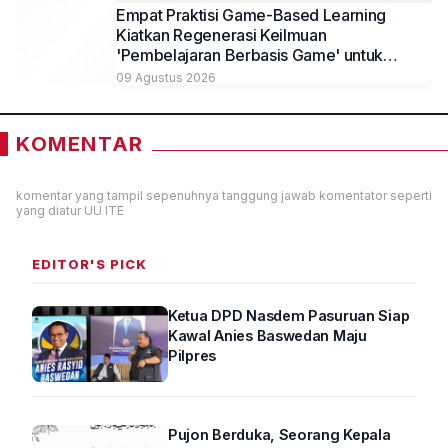
Empat Praktisi Game-Based Learning
Kiatkan Regenerasi Keilmuan
'Pembelajaran Berbasis Game' untuk
Mahasiswa Psikologi Universitas
09 Agustus 2026
Muhammadiyah Malang
KOMENTAR
komentar yang tampil sepenuhnya tanggung jawab komentator seperti
yang diatur UU ITE
EDITOR'S PICK
Ketua DPD Nasdem Pasuruan Siap
Kawal Anies Baswedan Maju
Pilpres
Pujon Berduka, Seorang Kepala