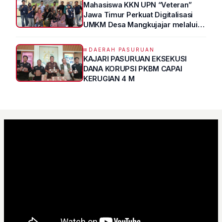
Mahasiswa KKN UPN “Veteran”
Jawa Timur Perkuat Digitalisasi
UMKM Desa Mangkujajar melalui
Program UMKM GO DIGITAL
DAERAH PASURUAN
KAJARI PASURUAN EKSEKUSI
DANA KORUPSI PKBM CAPAI
KERUGIAN 4 M