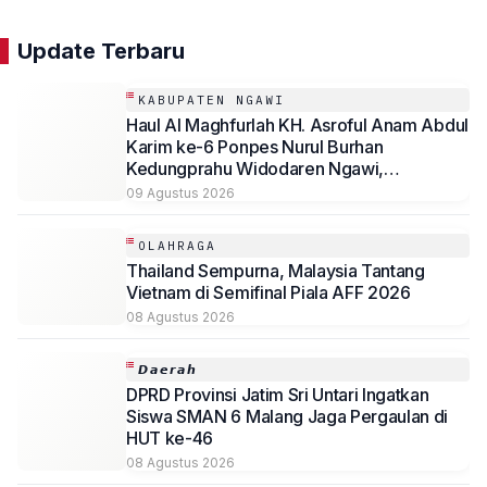
Update Terbaru
KABUPATEN NGAWI
Haul Al Maghfurlah KH. Asroful Anam Abdul
Karim ke-6 Ponpes Nurul Burhan
Kedungprahu Widodaren Ngawi,
Kesempatan Lelang Wakaf Masih Berlanjut
09 Agustus 2026
OLAHRAGA
Thailand Sempurna, Malaysia Tantang
Vietnam di Semifinal Piala AFF 2026
08 Agustus 2026
𝘿𝙖𝙚𝙧𝙖𝙝
DPRD Provinsi Jatim Sri Untari Ingatkan
Siswa SMAN 6 Malang Jaga Pergaulan di
HUT ke-46
08 Agustus 2026