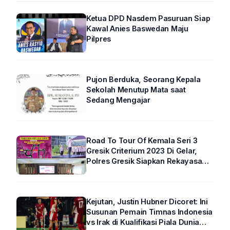
Ketua DPD Nasdem Pasuruan Siap
Kawal Anies Baswedan Maju
Pilpres
Pujon Berduka, Seorang Kepala
Sekolah Menutup Mata saat
Sedang Mengajar
Road To Tour Of Kemala Seri 3
Gresik Criterium 2023 Di Gelar,
Polres Gresik Siapkan Rekayasa
Arus Lalin
Kejutan, Justin Hubner Dicoret: Ini
Susunan Pemain Timnas Indonesia
vs Irak di Kualifikasi Piala Dunia