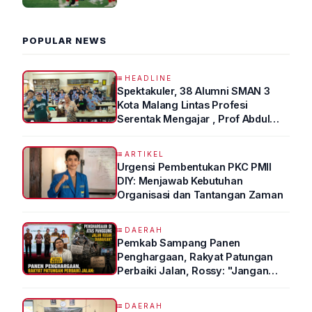
2026 R4
POPULAR NEWS
HEADLINE
Spektakuler, 38 Alumni SMAN 3
Kota Malang Lintas Profesi
Serentak Mengajar , Prof Abdul
Syukur Ungkap Tips Lolos Fakultas
Kedokteran
ARTIKEL
Urgensi Pembentukan PKC PMII
DIY: Menjawab Kebutuhan
Organisasi dan Tantangan Zaman
DAERAH
Pemkab Sampang Panen
Penghargaan, Rakyat Patungan
Perbaiki Jalan, Rossy: "Jangan
Sampai Prestasi Hanya Indah di
Atas Kertas"
DAERAH