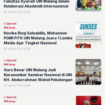
Fakultas Syariah UIN Malang dalam
Kolaborasi Akademik Internasional
05 AGUSTUS 2026
𝘋𝘢𝘦𝘳𝘢𝘩
𝙈𝘼𝙡𝙖𝙣𝙜
Novika Rizqi Salsabilla, Mahasiswi
PGMI FITK UIN Malang Juara 1 Lomba
Media Ajar Tingkat Nasional
05 AGUSTUS 2026
𝘋𝘢𝘦𝘳𝘢𝘩
𝙈𝘼𝙡𝙖𝙣𝙜
Guru Besar UIN Malang Jadi
Narasumber Seminar Nasional di UIN
KH. Abdurrahman Wahid Pekalongan
05 AGUSTUS 2026
𝘋𝘢𝘦𝘳𝘢𝘩
𝙈𝘼𝙡𝙖𝙣𝙜