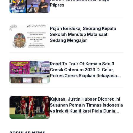
Pilpres
Pujon Berduka, Seorang Kepala
Sekolah Menutup Mata saat
Sedang Mengajar
Road To Tour Of Kemala Seri 3
Gresik Criterium 2023 Di Gelar,
Polres Gresik Siapkan Rekayasa
Arus Lalin
Kejutan, Justin Hubner Dicoret: Ini
Susunan Pemain Timnas Indonesia
vs Irak di Kualifikasi Piala Dunia
2026 R4
POPULAR NEWS