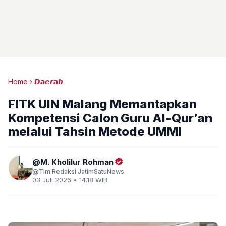
Home
𝘿𝙖𝙚𝙧𝙖𝙝
FITK UIN Malang Memantapkan
Kompetensi Calon Guru Al-Qur’an
melalui Tahsin Metode UMMI
M. Kholilur Rohman
Tim Redaksi JatimSatuNews
03 Juli 2026 • 14.18 WIB