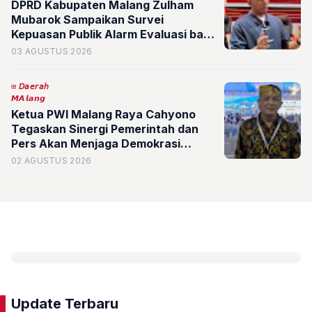
DPRD Kabupaten Malang Zulham
Mubarok Sampaikan Survei
Kepuasan Publik Alarm Evaluasi bagi
Pemerintah
03 AGUSTUS 2026
𝘋𝘢𝘦𝘳𝘢𝘩
𝙈𝘼𝙡𝙖𝙣𝙜
Ketua PWI Malang Raya Cahyono
Tegaskan Sinergi Pemerintah dan
Pers Akan Menjaga Demokrasi
Bangsa
02 AGUSTUS 2026
Update Terbaru