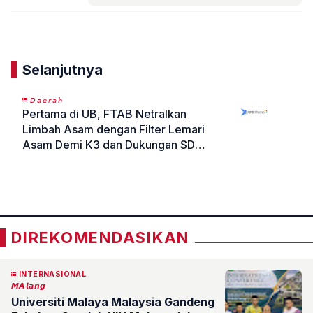
Komentar
Selanjutnya
𝘋𝘢𝘦𝘳𝘢𝘩
Pertama di UB, FTAB Netralkan
Limbah Asam dengan Filter Lemari
Asam Demi K3 dan Dukungan SDGs
serta Smart Green Campus
«
»
DIREKOMENDASIKAN
INTERNASIONAL
𝙈𝘼𝙡𝙖𝙣𝙜
Universiti Malaya Malaysia Gandeng