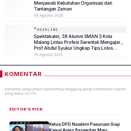
Menjawab Kebutuhan Organisasi dan
Tantangan Zaman
06 Agustus 2026
HEADLINE
Spektakuler, 38 Alumni SMAN 3 Kota
Malang Lintas Profesi Serentak Mengajar ,
Prof Abdul Syukur Ungkap Tips Lolos
Fakultas Kedokteran
05 Agustus 2026
KOMENTAR
komentar yang tampil sepenuhnya tanggung jawab komentator seperti
yang diatur UU ITE
EDITOR'S PICK
Ketua DPD Nasdem Pasuruan Siap
Kawal Anies Baswedan Maju