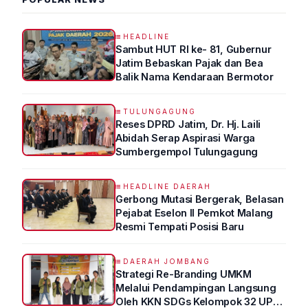
HEADLINE
Sambut HUT RI ke- 81, Gubernur
Jatim Bebaskan Pajak dan Bea
Balik Nama Kendaraan Bermotor
TULUNGAGUNG
Reses DPRD Jatim, Dr. Hj. Laili
Abidah Serap Aspirasi Warga
Sumbergempol Tulungagung
HEADLINE DAERAH
Gerbong Mutasi Bergerak, Belasan
Pejabat Eselon II Pemkot Malang
Resmi Tempati Posisi Baru
DAERAH JOMBANG
Strategi Re-Branding UMKM
Melalui Pendampingan Langsung
Oleh KKN SDGs Kelompok 32 UPN