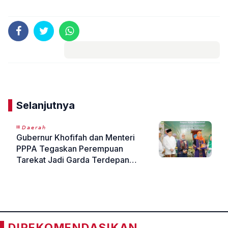
Komentar
Selanjutnya
𝘋𝘢𝘦𝘳𝘢𝘩
Gubernur Khofifah dan Menteri
PPPA Tegaskan Perempuan
Tarekat Jadi Garda Terdepan
Ketahanan Keluarga dan Solusi
«
»
Problematika Sosial
DIREKOMENDASIKAN