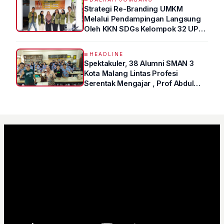
Strategi Re-Branding UMKM
Melalui Pendampingan Langsung
Oleh KKN SDGs Kelompok 32 UPN
“VETERAN” Jawa Timur
HEADLINE
Spektakuler, 38 Alumni SMAN 3
Kota Malang Lintas Profesi
Serentak Mengajar , Prof Abdul
Syukur Ungkap Tips Lolos Fakultas
Kedokteran