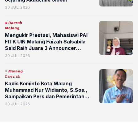
30 JULI 2026
𝘿𝙖𝙚𝙧𝙖𝙝
𝙈𝙖𝙡𝙖𝙣𝙜
Mengukir Prestasi, Mahasiswi PAI
FITK UIN Malang Faizah Salsabila
Said Raih Juara 3 Announcer
Competition Festival Retorika 2026
30 JULI 2026
𝙈𝙖𝙡𝙖𝙣𝙜
𝙳𝚊𝚎𝚛𝚊𝚑
Kadis Kominfo Kota Malang
Muhammad Nur Widianto, S.Sos.,
Sampaikan Pers dan Pemerintah
Harus Perkuat Dialog
30 JULI 2026