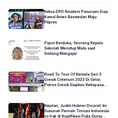
Ketua DPD Nasdem Pasuruan Siap
Kawal Anies Baswedan Maju
Pilpres
Pujon Berduka, Seorang Kepala
Sekolah Menutup Mata saat
Sedang Mengajar
Road To Tour Of Kemala Seri 3
Gresik Criterium 2023 Di Gelar,
Polres Gresik Siapkan Rekayasa
Arus Lalin
Kejutan, Justin Hubner Dicoret: Ini
Susunan Pemain Timnas Indonesia
vs Irak di Kualifikasi Piala Dunia