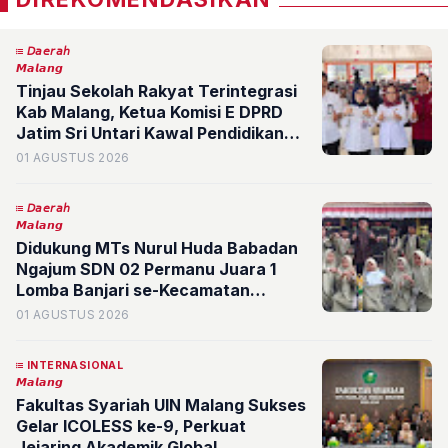
𝘋𝘢𝘦𝘳𝘢𝘩
𝙈𝙖𝙡𝙖𝙣𝙜
Tinjau Sekolah Rakyat Terintegrasi
Kab Malang, Ketua Komisi E DPRD
Jatim Sri Untari Kawal Pendidikan
Gratis yang Aman bagi Siswa
01 AGUSTUS 2026
𝘋𝘢𝘦𝘳𝘢𝘩
𝙈𝙖𝙡𝙖𝙣𝙜
Didukung MTs Nurul Huda Babadan
Ngajum SDN 02 Permanu Juara 1
Lomba Banjari se-Kecamatan
Pakisaji, Siap Cetak Prestasi Lebih
01 AGUSTUS 2026
Tinggi
INTERNASIONAL
𝙈𝙖𝙡𝙖𝙣𝙜
Fakultas Syariah UIN Malang Sukses
Gelar ICOLESS ke-9, Perkuat
Jejaring Akademik Global