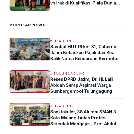
vs Irak di Kualifikasi Piala Dunia
2026 R4
POPULAR NEWS
HEADLINE
Sambut HUT RI ke- 81, Gubernur
Jatim Bebaskan Pajak dan Bea
Balik Nama Kendaraan Bermotor
TULUNGAGUNG
Reses DPRD Jatim, Dr. Hj. Laili
Abidah Serap Aspirasi Warga
Sumbergempol Tulungagung
HEADLINE
Spektakuler, 38 Alumni SMAN 3
Kota Malang Lintas Profesi
Serentak Mengajar , Prof Abdul
Syukur Ungkap Tips Lolos Fakultas