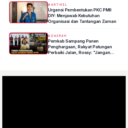
Kedokteran
ARTIKEL
Urgensi Pembentukan PKC PMII
DIY: Menjawab Kebutuhan
Organisasi dan Tantangan Zaman
DAERAH
Pemkab Sampang Panen
Penghargaan, Rakyat Patungan
Perbaiki Jalan, Rossy: "Jangan
Sampai Prestasi Hanya Indah di
Atas Kertas"