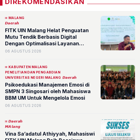
DIREKOMENDASIKAN
MALANG
𝘿𝙖𝙚𝙧𝙖𝙝
FITK UIN Malang Helat Penguatan
Mutu Tendik Berbasis Digital
Dengan Optimalisasi Layanan
Administrasi
06 AGUSTUS 2026
KABUPATEN MALANG
PENELITIAN DAN PENGABDIAN
UNIVERSITAS NEGERI MALANG
𝘿𝙖𝙚𝙧𝙖𝙝
Psikoedukasi Manajemen Emosi di
SMPN 3 Singosari oleh Mahasiswa
BBM UM Untuk Mengelola Emosi
06 AGUSTUS 2026
𝘿𝙖𝙚𝙧𝙖𝙝
𝙈𝘼𝙡𝙖𝙣𝙜
Vina Sa’adatul Athiyyah, Mahasiswi