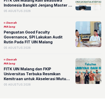
FITK UIN Malang Raih Beasiswa
Indonesia Bangkit Jenjang Master of
Educational Studies di The
05 AGUSTUS 2026
University of Queensland, Australia
𝘿𝙖𝙚𝙧𝙖𝙝
𝙈𝘼𝙡𝙖𝙣𝙜
Penguatan Good Faculty
Governance, SPI Lakukan Audit
Rutin Pada FIT UIN Malang
05 AGUSTUS 2026
𝘿𝙖𝙚𝙧𝙖𝙝
𝙈𝘼𝙡𝙖𝙣𝙜
FITK UIN Malang dan FKIP
Universitas Terbuka Resmikan
Kemitraan untuk Akselerasi Mutu
Akademik
05 AGUSTUS 2026