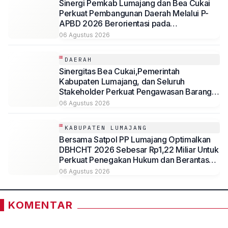
Sinergi Pemkab Lumajang dan Bea Cukai
Perkuat Pembangunan Daerah Melalui P-
APBD 2026 Berorientasi pada
Kesejahteraan Masyarakat
06 Agustus 2026
DAERAH
Sinergitas Bea Cukai,Pemerintah
Kabupaten Lumajang, dan Seluruh
Stakeholder Perkuat Pengawasan Barang
Kena Cukai Ilegal Melalui Pemanfaatan
06 Agustus 2026
DBHCHT Tahun Anggaran 2026
KABUPATEN LUMAJANG
Bersama Satpol PP Lumajang Optimalkan
DBHCHT 2026 Sebesar Rp1,22 Miliar Untuk
Perkuat Penegakan Hukum dan Berantas
Rokok Ilegal
06 Agustus 2026
KOMENTAR