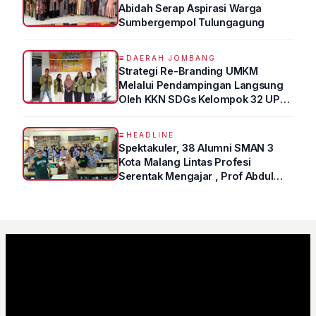
Abidah Serap Aspirasi Warga
Sumbergempol Tulungagung
DAERAH JOMBANG
Strategi Re-Branding UMKM
Melalui Pendampingan Langsung
Oleh KKN SDGs Kelompok 32 UPN
“VETERAN” Jawa Timur
HEADLINE
Spektakuler, 38 Alumni SMAN 3
Kota Malang Lintas Profesi
Serentak Mengajar , Prof Abdul
Syukur Ungkap Tips Lolos Fakultas
Kedokteran