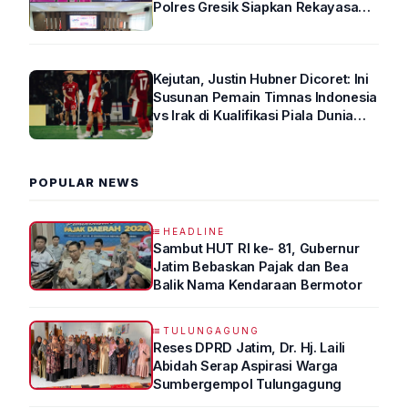
Polres Gresik Siapkan Rekayasa
Arus Lalin
Kejutan, Justin Hubner Dicoret: Ini
Susunan Pemain Timnas Indonesia
vs Irak di Kualifikasi Piala Dunia
2026 R4
POPULAR NEWS
HEADLINE
Sambut HUT RI ke- 81, Gubernur
Jatim Bebaskan Pajak dan Bea
Balik Nama Kendaraan Bermotor
TULUNGAGUNG
Reses DPRD Jatim, Dr. Hj. Laili
Abidah Serap Aspirasi Warga
Sumbergempol Tulungagung