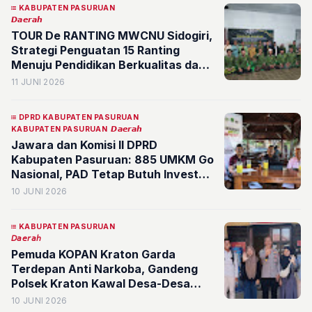
KABUPATEN PASURUAN
𝘿𝙖𝙚𝙧𝙖𝙝
TOUR De RANTING MWCNU Sidogiri,
Strategi Penguatan 15 Ranting
Menuju Pendidikan Berkualitas dan
Kemandirian Ekonomi
11 JUNI 2026
DPRD KABUPATEN PASURUAN
KABUPATEN PASURUAN
𝘿𝙖𝙚𝙧𝙖𝙝
Jawara dan Komisi II DPRD
Kabupaten Pasuruan: 885 UMKM Go
Nasional, PAD Tetap Butuh Investasi
Multinasional
10 JUNI 2026
KABUPATEN PASURUAN
𝘋𝘢𝘦𝘳𝘢𝘩
Pemuda KOPAN Kraton Garda
Terdepan Anti Narkoba, Gandeng
Polsek Kraton Kawal Desa-Desa
Bebas Narkotika
10 JUNI 2026