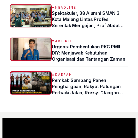
HEADLINE
Spektakuler, 38 Alumni SMAN 3
Kota Malang Lintas Profesi
Serentak Mengajar , Prof Abdul
Syukur Ungkap Tips Lolos Fakultas
Kedokteran
ARTIKEL
Urgensi Pembentukan PKC PMII
DIY: Menjawab Kebutuhan
Organisasi dan Tantangan Zaman
DAERAH
Pemkab Sampang Panen
Penghargaan, Rakyat Patungan
Perbaiki Jalan, Rossy: "Jangan
Sampai Prestasi Hanya Indah di
Atas Kertas"