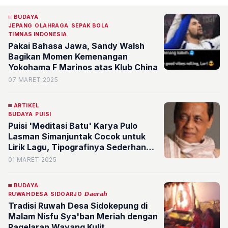
BUDAYA
JEPANG
OLAHRAGA
SEPAK BOLA
TIMNAS INDONESIA
Pakai Bahasa Jawa, Sandy Walsh
Bagikan Momen Kemenangan
Yokohama F Marinos atas Klub China
07 MARET 2025
ARTIKEL
BUDAYA
PUISI
Puisi 'Meditasi Batu' Karya Pulo
Lasman Simanjuntak Cocok untuk
Lirik Lagu, Tipografinya Sederhana
dan Rapi
01 MARET 2025
BUDAYA
RUWAH DESA
SIDOARJO
𝘿𝙖𝙚𝙧𝙖𝙝
Tradisi Ruwah Desa Sidokepung di
Malam Nisfu Sya'ban Meriah dengan
Pagelaran Wayang Kulit