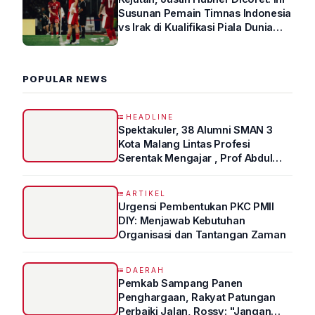
Susunan Pemain Timnas Indonesia
vs Irak di Kualifikasi Piala Dunia
2026 R4
POPULAR NEWS
HEADLINE
Spektakuler, 38 Alumni SMAN 3
Kota Malang Lintas Profesi
Serentak Mengajar , Prof Abdul
Syukur Ungkap Tips Lolos Fakultas
Kedokteran
ARTIKEL
Urgensi Pembentukan PKC PMII
DIY: Menjawab Kebutuhan
Organisasi dan Tantangan Zaman
DAERAH
Pemkab Sampang Panen
Penghargaan, Rakyat Patungan
Perbaiki Jalan, Rossy: "Jangan