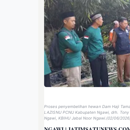
Proses penyembelihan hewan Dam Haji Tamat
LAZISNU PCNU Kabupaten Ngawi, drh. Tony 
Ngawi, KBIHU Jabal Noor Ngawi.(02/06/2026
NGAWI | JATIMSATUNEWS.CO