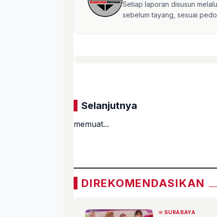
Setiap laporan disusun mela
sebelum tayang, sesuai pedom
Selanjutnya
memuat...
«
DIREKOMENDASIKAN
SURABAYA