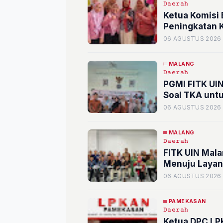
𝙳𝚊𝚎𝚛𝚊𝚑
Ketua Komisi 
Peningkatan 
06 AGUSTUS 2026
MALANG
𝙳𝚊𝚎𝚛𝚊𝚑
PGMI FITK UI
Soal TKA untu
06 AGUSTUS 2026
MALANG
𝙳𝚊𝚎𝚛𝚊𝚑
FITK UIN Mala
Menuju Layan
06 AGUSTUS 2026
PAMEKASAN
𝙳𝚊𝚎𝚛𝚊𝚑
Ketua DPC L