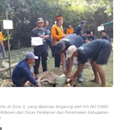
tu di Zona 3, yang dipantau langsung oleh tim NU CARE-
Wibowo dari Dinas Perikanan dan Peternakan Kabupaten
)
M