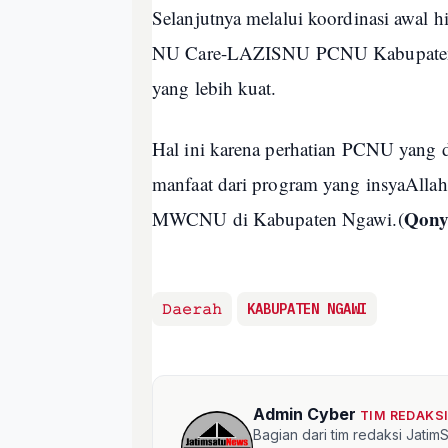
Selanjutnya melalui koordinasi awal 
NU Care-LAZISNU PCNU Kabupaten 
yang lebih kuat.
Hal ini karena perhatian PCNU yang
manfaat dari program yang insyaAll
Qon
MWCNU di Kabupaten Ngawi.(
𝙳𝚊𝚎𝚛𝚊𝚑
KABUPATEN NGAWI
Admin Cyber
TIM REDAKS
Bagian dari tim redaksi Jati