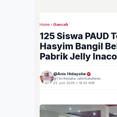
Home
𝘿𝙖𝙚𝙧𝙖𝙝
125 Siswa PAUD 
Hasyim Bangil Bel
Pabrik Jelly Inaco
Anis Hidayatie
Tim Redaksi JatimSatuNews
02 Juni 2026 • 18.56 WIB