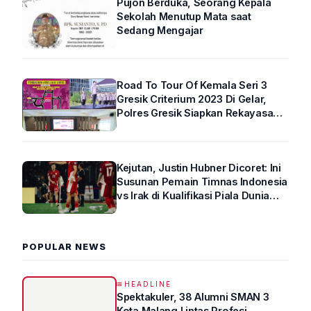
Pujon Berduka, Seorang Kepala
Sekolah Menutup Mata saat
Sedang Mengajar
Road To Tour Of Kemala Seri 3
Gresik Criterium 2023 Di Gelar,
Polres Gresik Siapkan Rekayasa
Arus Lalin
Kejutan, Justin Hubner Dicoret: Ini
Susunan Pemain Timnas Indonesia
vs Irak di Kualifikasi Piala Dunia
2026 R4
POPULAR NEWS
HEADLINE
Spektakuler, 38 Alumni SMAN 3
Kota Malang Lintas Profesi