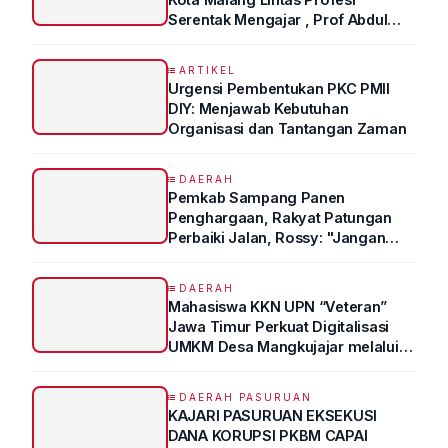
Serentak Mengajar , Prof Abdul
Syukur Ungkap Tips Lolos Fakultas
Kedokteran
ARTIKEL
Urgensi Pembentukan PKC PMII
DIY: Menjawab Kebutuhan
Organisasi dan Tantangan Zaman
DAERAH
Pemkab Sampang Panen
Penghargaan, Rakyat Patungan
Perbaiki Jalan, Rossy: "Jangan
Sampai Prestasi Hanya Indah di
Atas Kertas"
DAERAH
Mahasiswa KKN UPN “Veteran”
Jawa Timur Perkuat Digitalisasi
UMKM Desa Mangkujajar melalui
Program UMKM GO DIGITAL
DAERAH PASURUAN
KAJARI PASURUAN EKSEKUSI
DANA KORUPSI PKBM CAPAI