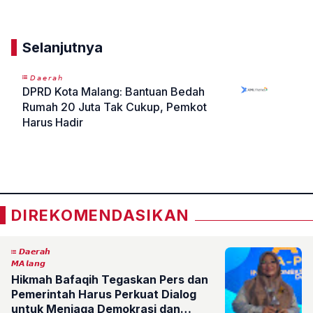
Selanjutnya
𝘋𝘢𝘦𝘳𝘢𝘩
DPRD Kota Malang: Bantuan Bedah
Rumah 20 Juta Tak Cukup, Pemkot
Harus Hadir
«
»
DIREKOMENDASIKAN
𝘿𝙖𝙚𝙧𝙖𝙝
𝙈𝘼𝙡𝙖𝙣𝙜
Hikmah Bafaqih Tegaskan Pers dan
Pemerintah Harus Perkuat Dialog
untuk Menjaga Demokrasi dan