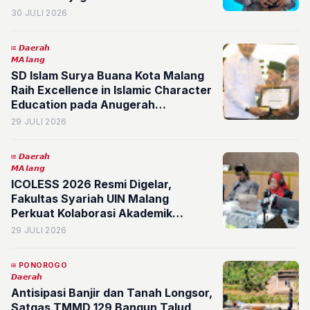
Persatuan Bangsa
30 JULI 2026
𝘿𝙖𝙚𝙧𝙖𝙝
𝙈𝘼𝙡𝙖𝙣𝙜
SD Islam Surya Buana Kota Malang
Raih Excellence in Islamic Character
Education pada Anugerah
Pendidikan 2026
29 JULI 2026
𝘿𝙖𝙚𝙧𝙖𝙝
𝙈𝘼𝙡𝙖𝙣𝙜
ICOLESS 2026 Resmi Digelar,
Fakultas Syariah UIN Malang
Perkuat Kolaborasi Akademik
Internasional
29 JULI 2026
PONOROGO
𝘿𝙖𝙚𝙧𝙖𝙝
Antisipasi Banjir dan Tanah Longsor,
Satgas TMMD 129 Bangun Talud