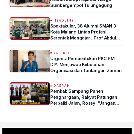
Sumbergempol Tulungagung
HEADLINE
Spektakuler, 38 Alumni SMAN 3
Kota Malang Lintas Profesi
Serentak Mengajar , Prof Abdul
Syukur Ungkap Tips Lolos Fakultas
Kedokteran
ARTIKEL
Urgensi Pembentukan PKC PMII
DIY: Menjawab Kebutuhan
Organisasi dan Tantangan Zaman
DAERAH
Pemkab Sampang Panen
Penghargaan, Rakyat Patungan
Perbaiki Jalan, Rossy: "Jangan
Sampai Prestasi Hanya Indah di
Atas Kertas"