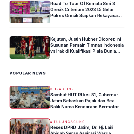
Road To Tour Of Kemala Seri 3
Gresik Criterium 2023 Di Gelar,
Polres Gresik Siapkan Rekayasa
Arus Lalin
Kejutan, Justin Hubner Dicoret: Ini
Susunan Pemain Timnas Indonesia
vs Irak di Kualifikasi Piala Dunia
2026 R4
POPULAR NEWS
HEADLINE
Sambut HUT RI ke- 81, Gubernur
Jatim Bebaskan Pajak dan Bea
Balik Nama Kendaraan Bermotor
TULUNGAGUNG
Reses DPRD Jatim, Dr. Hj. Laili
Abidah Serap Aspirasi Warga