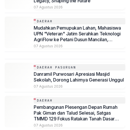
Legacy, Shaping the Future
07 Agustus 2026
DAERAH
Mudahkan Pemupukan Lahan, Mahasiswa
UPN "Veteran" Jatim Serahkan Teknologi
AgriFlow ke Petani Dusun Mancilan,
Jombang
07 Agustus 2026
DAERAH PASURUAN
Danramil Purwosari Apresiasi Masjid
Sekolah, Dorong Lahirnya Generasi Unggul
07 Agustus 2026
DAERAH
Pembangunan Plesengan Depan Rumah
Pak Giman dan Talud Selesai, Satgas
TMMD 129 Fokus Ratakan Tanah Dasar
Sungai
07 Agustus 2026