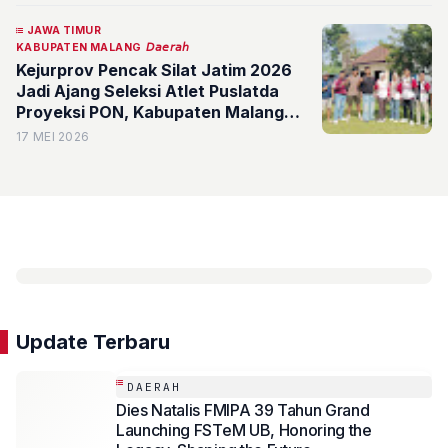
JAWA TIMUR
KABUPATEN MALANG
𝘋𝘢𝘦𝘳𝘢𝘩
Kejurprov Pencak Silat Jatim 2026
Jadi Ajang Seleksi Atlet Puslatda
Proyeksi PON, Kabupaten Malang
Diharapkan Kembali Sumbang Atlet
17 MEI 2026
Terbaiknya
Update Terbaru
DAERAH
Dies Natalis FMIPA 39 Tahun Grand
Launching FSTeM UB, Honoring the