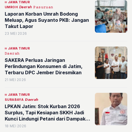
JAWA TIMUR
UMROH
𝘋𝘢𝘦𝘳𝘢𝘩
𝙿𝚊𝚜𝚞𝚛𝚞𝚊𝚗
Laporan Korban Umrah Bodong
Meluap, Agus Suyanto PKB: Jangan
Takut Lapor
23 MEI 2026
JAWA TIMUR
𝙳𝚊𝚎𝚛𝚊𝚑
SAKERA Perluas Jaringan
Perlindungan Konsumen di Jatim,
Terbaru DPC Jember Diresmikan
21 MEI 2026
JAWA TIMUR
SURABAYA
𝘿𝙖𝙚𝙧𝙖𝙝
LPKAN Jatim: Stok Kurban 2026
Surplus, Tapi Kesiapan SKKH Jadi
Kunci Lindungi Petani dari Dampak
Rupiah Melemah
18 MEI 2026