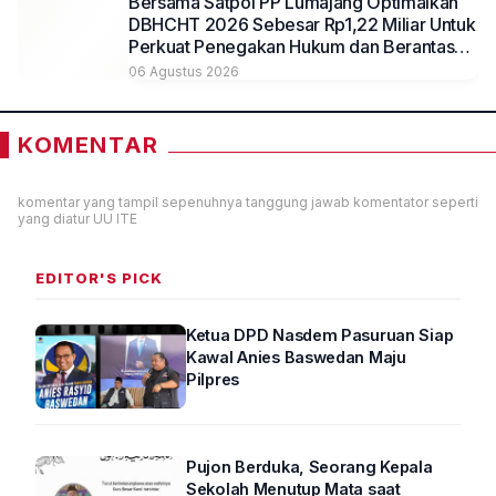
Bersama Satpol PP Lumajang Optimalkan
DBHCHT 2026 Sebesar Rp1,22 Miliar Untuk
Perkuat Penegakan Hukum dan Berantas
Rokok Ilegal
06 Agustus 2026
KOMENTAR
komentar yang tampil sepenuhnya tanggung jawab komentator seperti
yang diatur UU ITE
EDITOR'S PICK
Ketua DPD Nasdem Pasuruan Siap
Kawal Anies Baswedan Maju
Pilpres
Pujon Berduka, Seorang Kepala
Sekolah Menutup Mata saat