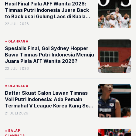
Hasil Final Piala AFF Wanita 2026:
Timnas Putri Indonesia Juara Back
to Back usai Gulung Laos di Kuala
Lumpur
22 JULI 2026
OLAHRAGA
Spesialis Final, Gol Sydney Hopper
Bawa Timnas Putri Indonesia Menuju
Juara Piala AFF Wanita 2026?
22 JULI 2026
OLAHRAGA
Daftar Skuat Calon Lawan Timnas
Voli Putri Indonesia: Ada Pemain
Termahal V League Korea Kang So-
hwi
21 JULI 2026
BALAP
OLAHRAGA