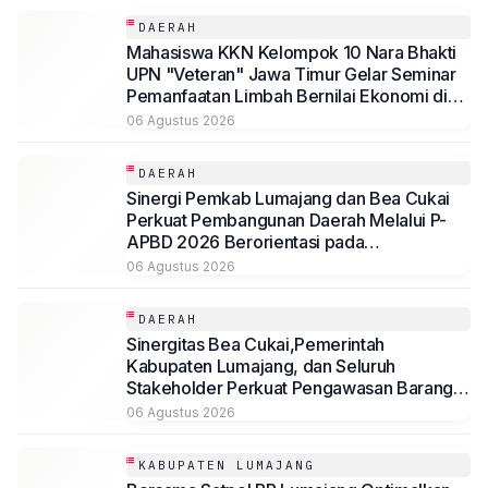
DAERAH
Mahasiswa KKN Kelompok 10 Nara Bhakti
UPN "Veteran" Jawa Timur Gelar Seminar
Pemanfaatan Limbah Bernilai Ekonomi di
Desa Mojoduwur
06 Agustus 2026
DAERAH
Sinergi Pemkab Lumajang dan Bea Cukai
Perkuat Pembangunan Daerah Melalui P-
APBD 2026 Berorientasi pada
Kesejahteraan Masyarakat
06 Agustus 2026
DAERAH
Sinergitas Bea Cukai,Pemerintah
Kabupaten Lumajang, dan Seluruh
Stakeholder Perkuat Pengawasan Barang
Kena Cukai Ilegal Melalui Pemanfaatan
06 Agustus 2026
DBHCHT Tahun Anggaran 2026
KABUPATEN LUMAJANG