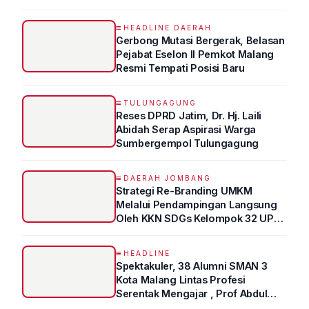
HEADLINE DAERAH
Gerbong Mutasi Bergerak, Belasan
Pejabat Eselon II Pemkot Malang
Resmi Tempati Posisi Baru
TULUNGAGUNG
Reses DPRD Jatim, Dr. Hj. Laili
Abidah Serap Aspirasi Warga
Sumbergempol Tulungagung
DAERAH JOMBANG
Strategi Re-Branding UMKM
Melalui Pendampingan Langsung
Oleh KKN SDGs Kelompok 32 UPN
“VETERAN” Jawa Timur
HEADLINE
Spektakuler, 38 Alumni SMAN 3
Kota Malang Lintas Profesi
Serentak Mengajar , Prof Abdul
Syukur Ungkap Tips Lolos Fakultas