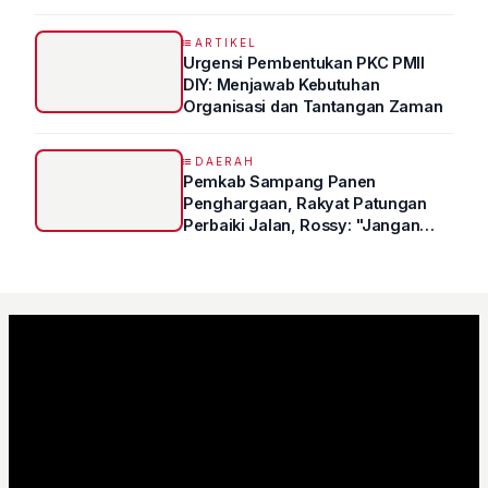
Syukur Ungkap Tips Lolos Fakultas
Kedokteran
ARTIKEL
Urgensi Pembentukan PKC PMII
DIY: Menjawab Kebutuhan
Organisasi dan Tantangan Zaman
DAERAH
Pemkab Sampang Panen
Penghargaan, Rakyat Patungan
Perbaiki Jalan, Rossy: "Jangan
Sampai Prestasi Hanya Indah di
Atas Kertas"