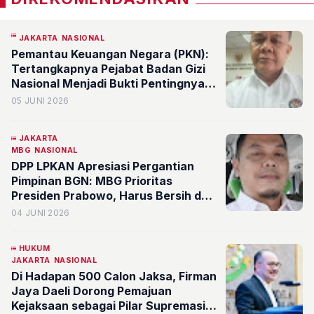
JAKARTA
NASIONAL
Pemantau Keuangan Negara (PKN):
Tertangkapnya Pejabat Badan Gizi
Nasional Menjadi Bukti Pentingnya
Pengawasan Masyarakat dan
05 JUNI 2026
Keterbukaan Informasi dalam
Program Makan Bergizi Gratis
JAKARTA
MBG
NASIONAL
DPP LPKAN Apresiasi Pergantian
Pimpinan BGN: MBG Prioritas
Presiden Prabowo, Harus Bersih dari
Kongkalikong
04 JUNI 2026
HUKUM
JAKARTA
NASIONAL
Di Hadapan 500 Calon Jaksa, Firman
Jaya Daeli Dorong Pemajuan
Kejaksaan sebagai Pilar Supremasi