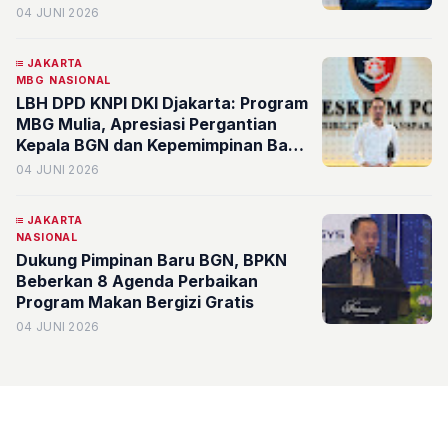
Hukum dan Geostrategis Indonesia
04 JUNI 2026
JAKARTA
MBG
NASIONAL
LBH DPD KNPI DKI Djakarta: Program
MBG Mulia, Apresiasi Pergantian
Kepala BGN dan Kepemimpinan Baru
Harus Jujur dan Profesional
04 JUNI 2026
JAKARTA
NASIONAL
Dukung Pimpinan Baru BGN, BPKN
Beberkan 8 Agenda Perbaikan
Program Makan Bergizi Gratis
04 JUNI 2026