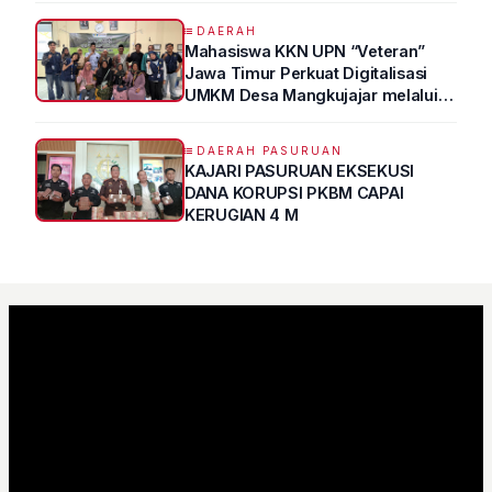
Atas Kertas"
DAERAH
Mahasiswa KKN UPN “Veteran”
Jawa Timur Perkuat Digitalisasi
UMKM Desa Mangkujajar melalui
Program UMKM GO DIGITAL
DAERAH PASURUAN
KAJARI PASURUAN EKSEKUSI
DANA KORUPSI PKBM CAPAI
KERUGIAN 4 M