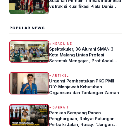
Susunan Pemain Timnas Indonesia
vs Irak di Kualifikasi Piala Dunia
2026 R4
POPULAR NEWS
HEADLINE
Spektakuler, 38 Alumni SMAN 3
Kota Malang Lintas Profesi
Serentak Mengajar , Prof Abdul
Syukur Ungkap Tips Lolos Fakultas
Kedokteran
ARTIKEL
Urgensi Pembentukan PKC PMII
DIY: Menjawab Kebutuhan
Organisasi dan Tantangan Zaman
DAERAH
Pemkab Sampang Panen
Penghargaan, Rakyat Patungan
Perbaiki Jalan, Rossy: "Jangan
Sampai Prestasi Hanya Indah di