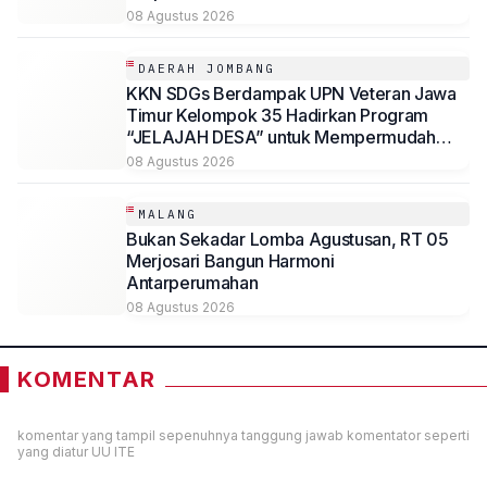
08 Agustus 2026
DAERAH JOMBANG
KKN SDGs Berdampak UPN Veteran Jawa
Timur Kelompok 35 Hadirkan Program
“JELAJAH DESA” untuk Mempermudah
Akses Informasi Desa Sambirejo
08 Agustus 2026
MALANG
Bukan Sekadar Lomba Agustusan, RT 05
Merjosari Bangun Harmoni
Antarperumahan
08 Agustus 2026
KOMENTAR
komentar yang tampil sepenuhnya tanggung jawab komentator seperti
yang diatur UU ITE