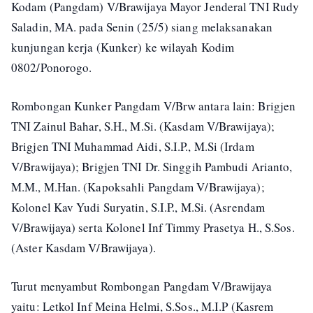
Kodam (Pangdam) V/Brawijaya Mayor Jenderal TNI Rudy
Saladin, MA. pada Senin (25/5) siang melaksanakan
kunjungan kerja (Kunker) ke wilayah Kodim
0802/Ponorogo.
Rombongan Kunker Pangdam V/Brw antara lain: Brigjen
TNI Zainul Bahar, S.H., M.Si. (Kasdam V/Brawijaya);
Brigjen TNI Muhammad Aidi, S.I.P., M.Si (Irdam
V/Brawijaya); Brigjen TNI Dr. Singgih Pambudi Arianto,
M.M., M.Han. (Kapoksahli Pangdam V/Brawijaya);
Kolonel Kav Yudi Suryatin, S.I.P., M.Si. (Asrendam
V/Brawijaya) serta Kolonel Inf Timmy Prasetya H., S.Sos.
(Aster Kasdam V/Brawijaya).
Turut menyambut Rombongan Pangdam V/Brawijaya
yaitu: Letkol Inf Meina Helmi, S.Sos., M.I.P (Kasrem