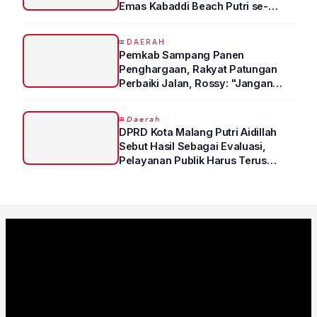
Emas Kabaddi Beach Putri se-
Jatim
DAERAH
Pemkab Sampang Panen
Penghargaan, Rakyat Patungan
Perbaiki Jalan, Rossy: "Jangan
Sampai Prestasi Hanya Indah di
Atas Kertas"
𝘋𝘢𝘦𝘳𝘢𝘩
DPRD Kota Malang Putri Aidillah
Sebut Hasil Sebagai Evaluasi,
Pelayanan Publik Harus Terus
Ditingkatkan