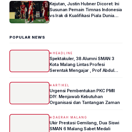
Kejutan, Justin Hubner Dicoret: Ini
Susunan Pemain Timnas Indonesia
vs Irak di Kualifikasi Piala Dunia
2026 R4
POPULAR NEWS
HEADLINE
Spektakuler, 38 Alumni SMAN 3
Kota Malang Lintas Profesi
Serentak Mengajar , Prof Abdul
Syukur Ungkap Tips Lolos Fakultas
Kedokteran
ARTIKEL
Urgensi Pembentukan PKC PMII
DIY: Menjawab Kebutuhan
Organisasi dan Tantangan Zaman
DAERAH MALANG
Ukir Prestasi Gemilang, Dua Siswi
SMAN 6 Malang Sabet Medali