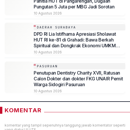
Panitia HUT di Pangarengan, Dugaan
Pungutan 5 Juta per MBG Jadi Sorotan
10 Agustus 2026
DAERAH SURABAYA
DPD RI Lia Istifhama Apresiasi Sholawat
HUT RI ke-81 di Grahadi: Bawa Berkah
Spiritual dan Dongkrak Ekonomi UMKM
Jatim
10 Agustus 2026
PASURUAN
Penutupan Dentistry Charity XVII, Ratusan
Calon Dokter dan dokter FKG UNAIR Pemit
Warga Sidogiri Pasuruan
10 Agustus 2026
KOMENTAR
komentar yang tampil sepenuhnya tanggung jawab komentator seperti
yang diatur UU ITE