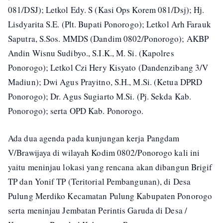
081/DSJ); Letkol Edy. S (Kasi Ops Korem 081/Dsj); Hj.
Lisdyarita S.E. (Plt. Bupati Ponorogo); Letkol Arh Farauk
Saputra, S.Sos. MMDS (Dandim 0802/Ponorogo); AKBP
Andin Wisnu Sudibyo., S.I.K., M. Si. (Kapolres
Ponorogo); Letkol Czi Hery Kisyato (Dandenzibang 3/V
Madiun); Dwi Agus Prayitno, S.H., M.Si. (Ketua DPRD
Ponorogo); Dr. Agus Sugiarto M.Si. (Pj. Sekda Kab.
Ponorogo); serta OPD Kab. Ponorogo.
Ada dua agenda pada kunjungan kerja Pangdam
V/Brawijaya di wilayah Kodim 0802/Ponorogo kali ini
yaitu meninjau lokasi yang rencana akan dibangun Brigif
TP dan Yonif TP (Teritorial Pembangunan), di Desa
Pulung Merdiko Kecamatan Pulung Kabupaten Ponorogo
serta meninjau Jembatan Perintis Garuda di Desa /