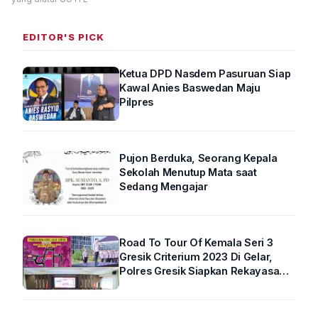
EDITOR'S PICK
Ketua DPD Nasdem Pasuruan Siap
Kawal Anies Baswedan Maju
Pilpres
Pujon Berduka, Seorang Kepala
Sekolah Menutup Mata saat
Sedang Mengajar
Road To Tour Of Kemala Seri 3
Gresik Criterium 2023 Di Gelar,
Polres Gresik Siapkan Rekayasa
Arus Lalin