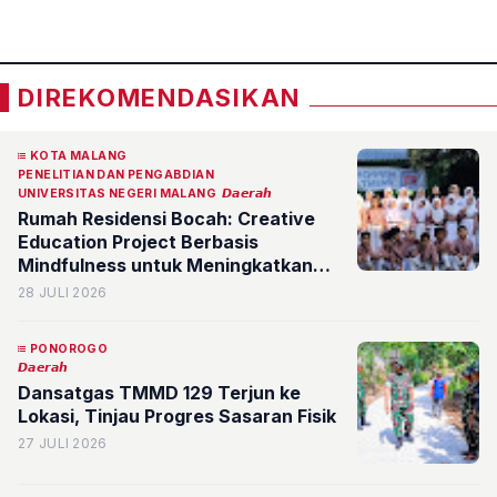
«
»
DIREKOMENDASIKAN
KOTA MALANG
PENELITIAN DAN PENGABDIAN
UNIVERSITAS NEGERI MALANG
𝘿𝙖𝙚𝙧𝙖𝙝
Rumah Residensi Bocah: Creative
Education Project Berbasis
Mindfulness untuk Meningkatkan
Grit Siswa Sekolah Dasar
28 JULI 2026
PONOROGO
𝘿𝙖𝙚𝙧𝙖𝙝
Dansatgas TMMD 129 Terjun ke
Lokasi, Tinjau Progres Sasaran Fisik
27 JULI 2026