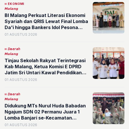
EKONOMI
𝙈𝙖𝙡𝙖𝙣𝙜
BI Malang Perkuat Literasi Ekonomi
Syariah dan QRIS Lewat Final Lomba
Da'i hingga Bankers Idol Pesona
2026
01 AGUSTUS 2026
𝘋𝘢𝘦𝘳𝘢𝘩
𝙈𝙖𝙡𝙖𝙣𝙜
Tinjau Sekolah Rakyat Terintegrasi
Kab Malang, Ketua Komisi E DPRD
Jatim Sri Untari Kawal Pendidikan
Gratis yang Aman bagi Siswa
01 AGUSTUS 2026
𝘋𝘢𝘦𝘳𝘢𝘩
𝙈𝙖𝙡𝙖𝙣𝙜
Didukung MTs Nurul Huda Babadan
Ngajum SDN 02 Permanu Juara 1
Lomba Banjari se-Kecamatan
Pakisaji, Siap Cetak Prestasi Lebih
01 AGUSTUS 2026