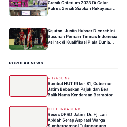
Gresik Criterium 2023 Di Gelar,
Polres Gresik Siapkan Rekayasa
Arus Lalin
Kejutan, Justin Hubner Dicoret: Ini
Susunan Pemain Timnas Indonesia
vs Irak di Kualifikasi Piala Dunia
2026 R4
POPULAR NEWS
HEADLINE
Sambut HUT RI ke- 81, Gubernur
Jatim Bebaskan Pajak dan Bea
Balik Nama Kendaraan Bermotor
TULUNGAGUNG
Reses DPRD Jatim, Dr. Hj. Laili
Abidah Serap Aspirasi Warga
Sumbergempol Tulungagung