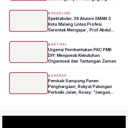
HEADLINE
Spektakuler, 38 Alumni SMAN 3
Kota Malang Lintas Profesi
Serentak Mengajar , Prof Abdul
Syukur Ungkap Tips Lolos Fakultas
Kedokteran
ARTIKEL
Urgensi Pembentukan PKC PMII
DIY: Menjawab Kebutuhan
Organisasi dan Tantangan Zaman
DAERAH
Pemkab Sampang Panen
Penghargaan, Rakyat Patungan
Perbaiki Jalan, Rossy: "Jangan
Sampai Prestasi Hanya Indah di
Atas Kertas"