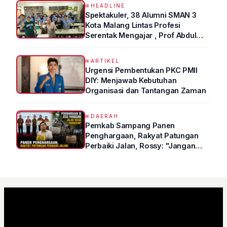
HEADLINE
Spektakuler, 38 Alumni SMAN 3
Kota Malang Lintas Profesi
Serentak Mengajar , Prof Abdul
Syukur Ungkap Tips Lolos Fakultas
Kedokteran
ARTIKEL
Urgensi Pembentukan PKC PMII
DIY: Menjawab Kebutuhan
Organisasi dan Tantangan Zaman
DAERAH
Pemkab Sampang Panen
Penghargaan, Rakyat Patungan
Perbaiki Jalan, Rossy: "Jangan
Sampai Prestasi Hanya Indah di
Atas Kertas"