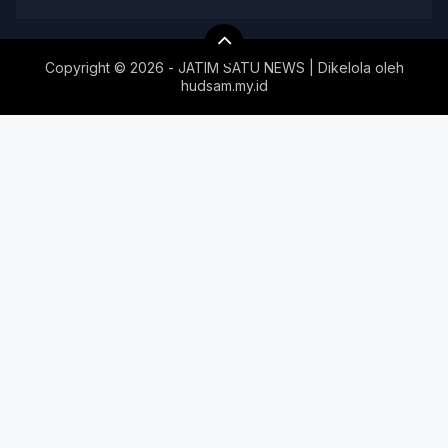
Copyright ©
2026 - JATIM SATU NEWS | Dikelola oleh
hudsam.my.id