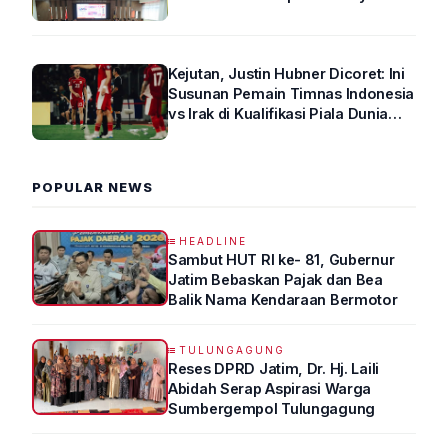
Arus Lalin
Kejutan, Justin Hubner Dicoret: Ini
Susunan Pemain Timnas Indonesia
vs Irak di Kualifikasi Piala Dunia
2026 R4
POPULAR NEWS
HEADLINE
Sambut HUT RI ke- 81, Gubernur
Jatim Bebaskan Pajak dan Bea
Balik Nama Kendaraan Bermotor
TULUNGAGUNG
Reses DPRD Jatim, Dr. Hj. Laili
Abidah Serap Aspirasi Warga
Sumbergempol Tulungagung