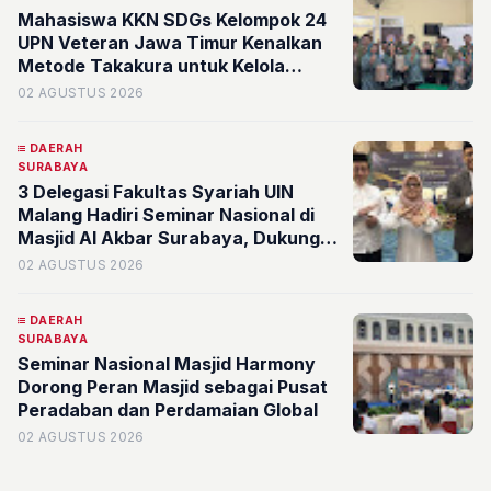
Mahasiswa KKN SDGs Kelompok 24
UPN Veteran Jawa Timur Kenalkan
Metode Takakura untuk Kelola
Sampah Organik di RW 3 Simomulyo
02 AGUSTUS 2026
DAERAH
SURABAYA
3 Delegasi Fakultas Syariah UIN
Malang Hadiri Seminar Nasional di
Masjid Al Akbar Surabaya, Dukung
Diplomasi Keagamaan Tingkat
02 AGUSTUS 2026
Global
DAERAH
SURABAYA
Seminar Nasional Masjid Harmony
Dorong Peran Masjid sebagai Pusat
Peradaban dan Perdamaian Global
02 AGUSTUS 2026