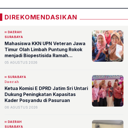
DIREKOMENDASIKAN
DAERAH
SURABAYA
Mahasiswa KKN UPN Veteran Jawa
Timur Olah Limbah Puntung Rokok
menjadi Biopestisida Ramah
Lingkungan di Rw 08 Kelurahan
05 AGUSTUS 2026
Banyu Urip
SURABAYA
𝙳𝚊𝚎𝚛𝚊𝚑
Ketua Komisi E DPRD Jatim Sri Untari
Dukung Peningkatan Kapasitas
Kader Posyandu di Pasuruan
06 AGUSTUS 2026
DAERAH
SURABAYA