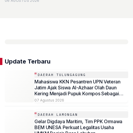
06 AGUSTUS 2026
Update Terbaru
DAERAH TULUNGAGUNG
Mahasiswa KKN Pesantren UPN Veteran
Jatim Ajak Siswa Al-Azhaar Olah Daun
Kering Menjadi Pupuk Kompos Sebagai
Solusi Ramah Lingkungan
07 Agustus 2026
DAERAH LAMONGAN
Gelar Digdaya Maritim, Tim PPK Ormawa
BEM UNESA Perkuat Legalitas Usaha