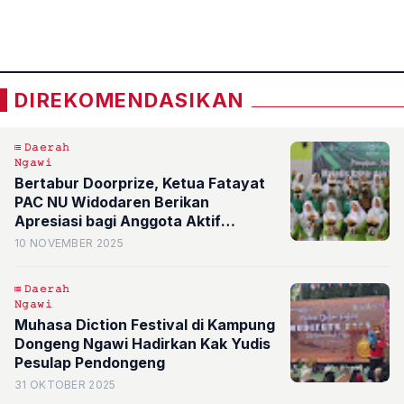
«
»
DIREKOMENDASIKAN
𝙳𝚊𝚎𝚛𝚊𝚑
𝙽𝚐𝚊𝚠𝚒
Bertabur Doorprize, Ketua Fatayat
PAC NU Widodaren Berikan
Apresiasi bagi Anggota Aktif
Lapanan Ranting Walikukun
10 NOVEMBER 2025
𝙳𝚊𝚎𝚛𝚊𝚑
𝙽𝚐𝚊𝚠𝚒
Muhasa Diction Festival di Kampung
Dongeng Ngawi Hadirkan Kak Yudis
Pesulap Pendongeng
31 OKTOBER 2025