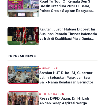
Road To Tour Of Kemala Seri 3
Gresik Criterium 2023 Di Gelar,
Polres Gresik Siapkan Rekayasa
Arus Lalin
Kejutan, Justin Hubner Dicoret: Ini
Susunan Pemain Timnas Indonesia
vs Irak di Kualifikasi Piala Dunia
2026 R4
POPULAR NEWS
HEADLINE
Sambut HUT RI ke- 81, Gubernur
Jatim Bebaskan Pajak dan Bea
Balik Nama Kendaraan Bermotor
TULUNGAGUNG
Reses DPRD Jatim, Dr. Hj. Laili
Abidah Serap Aspirasi Warga