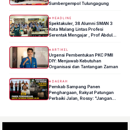
Sumbergempol Tulungagung
HEADLINE
Spektakuler, 38 Alumni SMAN 3
Kota Malang Lintas Profesi
Serentak Mengajar , Prof Abdul
Syukur Ungkap Tips Lolos Fakultas
Kedokteran
ARTIKEL
Urgensi Pembentukan PKC PMII
DIY: Menjawab Kebutuhan
Organisasi dan Tantangan Zaman
DAERAH
Pemkab Sampang Panen
Penghargaan, Rakyat Patungan
Perbaiki Jalan, Rossy: "Jangan
Sampai Prestasi Hanya Indah di
Atas Kertas"