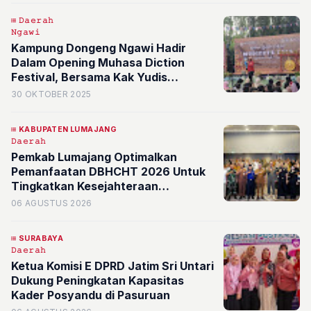
𝙳𝚊𝚎𝚛𝚊𝚑
𝙽𝚐𝚊𝚠𝚒
Kampung Dongeng Ngawi Hadir
Dalam Opening Muhasa Diction
Festival, Bersama Kak Yudis
Pendongeng Magician
30 OKTOBER 2025
KABUPATEN LUMAJANG
𝙳𝚊𝚎𝚛𝚊𝚑
Pemkab Lumajang Optimalkan
Pemanfaatan DBHCHT 2026 Untuk
Tingkatkan Kesejahteraan
Masyarakat dan Perkuat Kepatuhan
06 AGUSTUS 2026
Cukai
SURABAYA
𝙳𝚊𝚎𝚛𝚊𝚑
Ketua Komisi E DPRD Jatim Sri Untari
Dukung Peningkatan Kapasitas
Kader Posyandu di Pasuruan