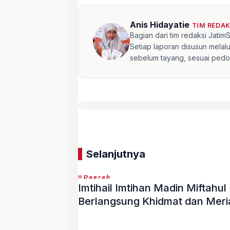
Anis Hidayatie
TIM REDA
Bagian dari tim redaksi Jati
Setiap laporan disusun mela
sebelum tayang, sesuai pedom
Selanjutnya
𝘿𝙖𝙚𝙧𝙖𝙝
Imtihail Imtihan Madin Mifta
Berlangsung Khidmat dan Meri
«