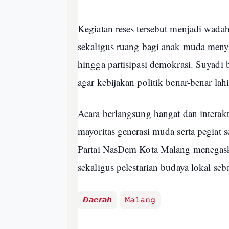
Kegiatan reses tersebut menjadi wadah
sekaligus ruang bagi anak muda menya
hingga partisipasi demokrasi. Suyadi 
agar kebijakan politik benar-benar lah
Acara berlangsung hangat dan interakt
mayoritas generasi muda serta pegiat 
Partai NasDem Kota Malang menegask
sekaligus pelestarian budaya lokal se
𝘿𝙖𝙚𝙧𝙖𝙝
𝙼𝚊𝚕𝚊𝚗𝚐