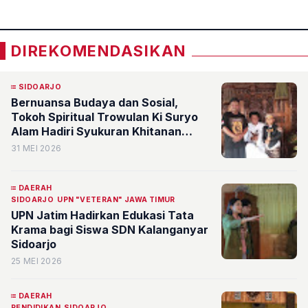
DIREKOMENDASIKAN
SIDOARJO
Bernuansa Budaya dan Sosial,
Tokoh Spiritual Trowulan Ki Suryo
Alam Hadiri Syukuran Khitanan
Putra Nyai Wali Ida Rofi
31 MEI 2026
DAERAH
SIDOARJO
UPN "VETERAN" JAWA TIMUR
UPN Jatim Hadirkan Edukasi Tata
Krama bagi Siswa SDN Kalanganyar
Sidoarjo
25 MEI 2026
DAERAH
PENDIDIKAN
SIDOARJO