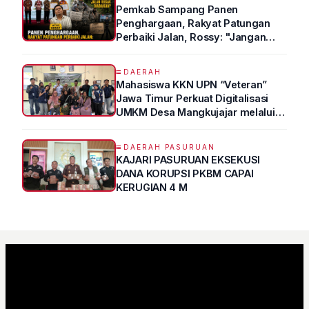
Pemkab Sampang Panen
Penghargaan, Rakyat Patungan
Perbaiki Jalan, Rossy: "Jangan
Sampai Prestasi Hanya Indah di
Atas Kertas"
DAERAH
Mahasiswa KKN UPN “Veteran”
Jawa Timur Perkuat Digitalisasi
UMKM Desa Mangkujajar melalui
Program UMKM GO DIGITAL
DAERAH PASURUAN
KAJARI PASURUAN EKSEKUSI
DANA KORUPSI PKBM CAPAI
KERUGIAN 4 M