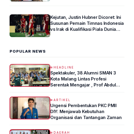
Kejutan, Justin Hubner Dicoret: Ini
Susunan Pemain Timnas Indonesia
vs Irak di Kualifikasi Piala Dunia
2026 R4
POPULAR NEWS
HEADLINE
Spektakuler, 38 Alumni SMAN 3
Kota Malang Lintas Profesi
Serentak Mengajar , Prof Abdul
Syukur Ungkap Tips Lolos Fakultas
Kedokteran
ARTIKEL
Urgensi Pembentukan PKC PMII
DIY: Menjawab Kebutuhan
Organisasi dan Tantangan Zaman
DAERAH