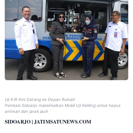
Uji KIR Kini Datang ke Depan Rumah
Pemkab Sidoarjo maksimalkan Mobil Uji Keliling untuk hapus
antrean dan jarak jauh
SIDOARJO | JATIMSATUNEWS.COM