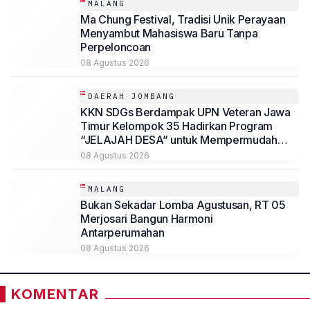
MALANG
Ma Chung Festival, Tradisi Unik Perayaan
Menyambut Mahasiswa Baru Tanpa
Perpeloncoan
08 Agustus 2026
DAERAH JOMBANG
KKN SDGs Berdampak UPN Veteran Jawa
Timur Kelompok 35 Hadirkan Program
“JELAJAH DESA” untuk Mempermudah
Akses Informasi Desa Sambirejo
08 Agustus 2026
MALANG
Bukan Sekadar Lomba Agustusan, RT 05
Merjosari Bangun Harmoni
Antarperumahan
08 Agustus 2026
KOMENTAR