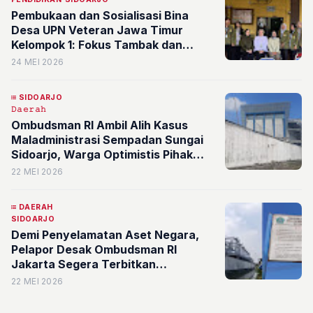
Pembukaan dan Sosialisasi Bina
Desa UPN Veteran Jawa Timur
Kelompok 1: Fokus Tambak dan
Limbah Rumah Tangga Desa Segoro
24 MEI 2026
Tambak Sidoarjo
SIDOARJO
𝙳𝚊𝚎𝚛𝚊𝚑
Ombudsman RI Ambil Alih Kasus
Maladministrasi Sempadan Sungai
Sidoarjo, Warga Optimistis Pihak
Pusat Berdiri Tegak demi Keadilan
22 MEI 2026
Ekologis
DAERAH
SIDOARJO
Demi Penyelamatan Aset Negara,
Pelapor Desak Ombudsman RI
Jakarta Segera Terbitkan
Rekomendasi Final Kasus Sempadan
22 MEI 2026
Sungai Sidoarjo